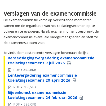
en
dierenarts
Verslagen van de examencommissie
De examencommissie komt op verschillende momenten
samen om de organisatie van het toelatingsexamen op te
volgen en te evalueren. Na elk examenmoment bespreekt de
examencommissie eventuele onregelmatigheden en stelt ze
de examenresultaten vast.
Je vindt de meest recente verslagen bovenaan de lijst.
B
Beraadslagingsvergadering examencommissie
B
e
toelatingsexamens 9 juli 2026
e
r
r
PDF • 352,8KB
a
a
L
Lentevergadering examencommissie
L
a
a
e
toelatingsexamens 20 april 2026
e
d
d
n
n
PDF • 306,5KB
s
s
t
t
B
Bijeenkomst examencommissie
l
B
l
e
e
i
toelatingsexamens 24 februari 2026
a
i
a
v
v
j
g
j
g
PDF • 283,0KB
e
e