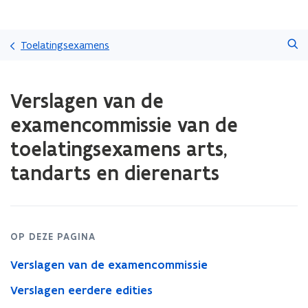
Overslaan
Zoeken
en
Toelatingsexamens
naar
de
Gedaan
inhoud
Verslagen van de
met
gaan
laden.
examencommissie van de
U
bevindt
toelatingsexamens arts,
zich
tandarts en dierenarts
op:
Verslagen
van
de
examencommissie
OP DEZE PAGINA
van
de
Verslagen van de examencommissie
toelatingsexamens
arts,
Verslagen eerdere edities
tandarts