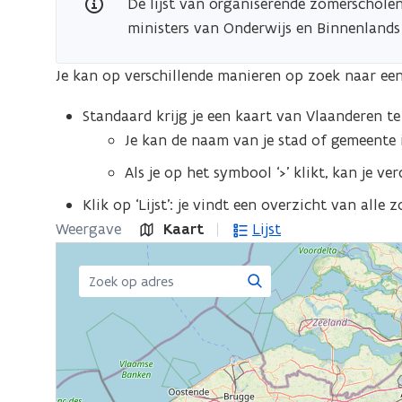
De lijst van organiserende zomerschole
jou
ministers van Onderwijs en Binnenlands
in
de
Je kan op verschillende manieren op zoek naar ee
buurt
Standaard krijg je een kaart van Vlaanderen te
Je kan de naam van je stad of gemeente 
Als je op het symbool ‘>’ klikt, kan je v
Klik op ‘Lijst’: je vindt een overzicht van alle
Weergave
Kaart
Lijst
Zoeken