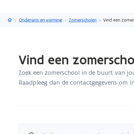
Vlaanderen.be
Onderwijs en vorming
Zomerscholen
Vind een zomers
Gedaan
Vind een zomerschoo
met
laden.
Zoek een zomerschool in de buurt van j
U
bevindt
Raadpleeg dan de contactgegevens om in 
zich
op:
Vind
een
zomerschool
bij