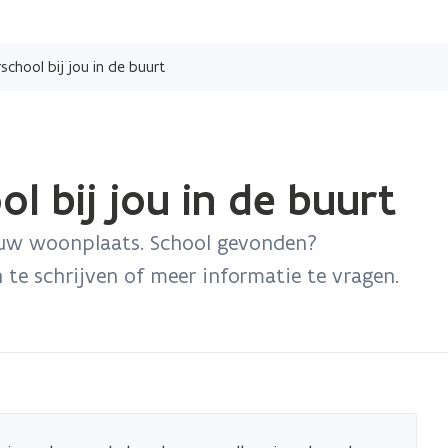
Overslaan
en
chool bij jou in de buurt
naar
de
inhoud
gaan
l bij jou in de buurt
ouw woonplaats. School gevonden?
te schrijven of meer informatie te vragen.