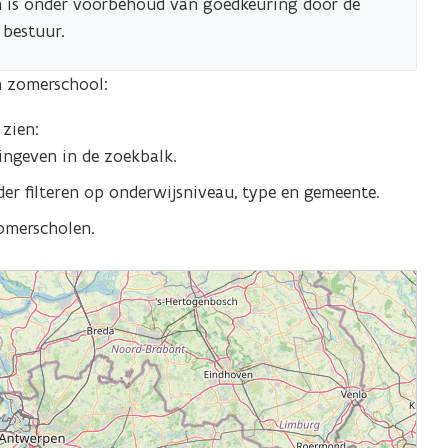
n is onder voorbehoud van goedkeuring door de
 bestuur.
n zomerschool:
 zien:
ingeven in de zoekbalk.
erder filteren op onderwijsniveau, type en gemeente.
 zomerscholen.