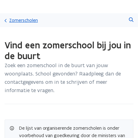
Overslaan
Zoeken
en
Zomerscholen
naar
de
Gedaan
inhoud
Vind een zomerschool bij jou in
met
gaan
laden.
de buurt
U
bevindt
Zoek een zomerschool in de buurt van jouw
zich
woonplaats. School gevonden? Raadpleeg dan de
op:
Vind
contactgegevens om in te schrijven of meer
een
informatie te vragen.
zomerschool
bij
jou
in
de
buurt
De lijst van organiserende zomerscholen is onder
voorbehoud van goedkeuring door de ministers van