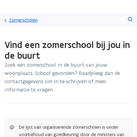
Overslaan
Zoeken
en
Zomerscholen
naar
de
Gedaan
inhoud
Vind een zomerschool bij jou in
met
gaan
laden.
de buurt
U
bevindt
Zoek een zomerschool in de buurt van jouw
zich
woonplaats. School gevonden? Raadpleeg dan de
op:
Vind
contactgegevens om in te schrijven of meer
een
informatie te vragen.
zomerschool
bij
jou
in
de
buurt
De lijst van organiserende zomerscholen is onder
voorbehoud van goedkeuring door de ministers van