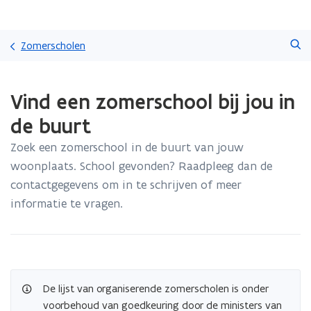
Overslaan
Zoeken
en
Zomerscholen
naar
de
Gedaan
inhoud
Vind een zomerschool bij jou in
met
gaan
laden.
de buurt
U
bevindt
Zoek een zomerschool in de buurt van jouw
zich
woonplaats. School gevonden? Raadpleeg dan de
op:
Vind
contactgegevens om in te schrijven of meer
een
informatie te vragen.
zomerschool
bij
jou
in
de
buurt
De lijst van organiserende zomerscholen is onder
voorbehoud van goedkeuring door de ministers van