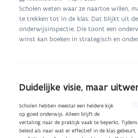
zich
Scholen weten waar ze naartoe willen, maa
op:
te trekken tot in de klas. Dat blijkt uit
Inspectie
onderwijsinspectie. Die toont een onderw
stelt
Onderwijsspiegel
winst kan boeken in strategisch en onder
2026
voor
Duidelijke visie, maar uitw
(Kl
Scholen hebben meestal een heldere kijk
op
op goed onderwijs. Alleen blijft de
de
vertaling naar de praktijk vaak te beperkt. Tijdens
afb
beleid als naar wat er effectief in de klas gebeurt.