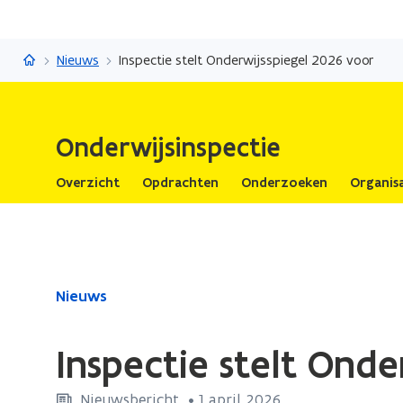
Onderwijsinspectie
Nieuws
Inspectie stelt Onderwijsspiegel 2026 voor
Onderwijsinspectie
Overzicht
Opdrachten
Onderzoeken
Organisa
Gedaan
Nieuws
met
laden.
Inspectie stelt Onde
U
bevindt
Nieuwsbericht
 •
1 april 2026