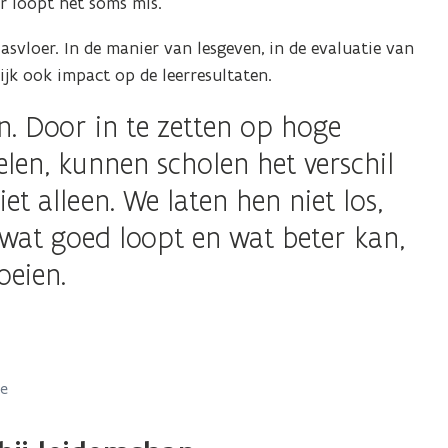
or
r loopt het soms mis.
n
asvloer. In de manier van lesgeven, in de evaluatie van
grote
lijk ook impact op de leerresultaten.
ergave)
n. Door in te zetten op hoge
len, kunnen scholen het verschil
t alleen. We laten hen niet los,
wat goed loopt en wat beter kan,
oeien.
ie