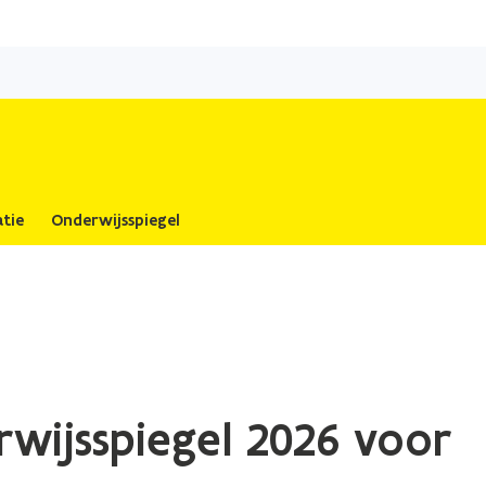
Overslaan
en
naar
de
inhoud
gaan
tie
Onderwijsspiegel
rwijsspiegel 2026 voor