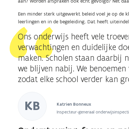
vo
aan? Worden afspraken ook echt gevolgd? Net daa
ee
Een minder sterk uitgewerkt beleid voel je op de kl
ver
leerlingen en in de begeleiding. Dat heeft uiteinde
we
Ons onderwijs heeft vele troeve
verwachtingen en duidelijke doe
maken. Scholen staan daarbij nie
we blijven nabij. We benoemen 
zodat elke school verder kan gr
KB
Katrien Bonneux
Inspecteur-generaal onderwijsinspect