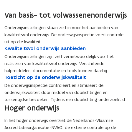
Van basis- tot volwassenenonderwijs
Onderwijsinstellingen staan zelf in voor het aanbieden van
kwaliteitsvol onderwijs. De onderwijsinspectie voert controle
uit op die kwaliteit.
K
Kwaliteitsvol onderwijs aanbieden
K
w
w
Onderwijsinstellingen zijn zelf verantwoordelijk voor het
a
a
realiseren van kwaliteitsvol onderwijs. Verschillende
l
l
hulpmiddelen, documentatie en tools kunnen daarbij
i
i
T
Toezicht op de onderwijskwaliteit
T
ondersteunen.
t
t
o
o
e
e
De onderwijsinspectie controleert en stimuleert de
e
e
i
i
onderwijskwaliteit door middel van doorlichtingen en
z
z
t
t
tussentijdse bezoeken. Tijdens een doorlichting onderzoekt de
i
i
s
s
Hoger onderwijs
onderwijsinspectie de kwaliteitsontwikkeling én de kwaliteit
c
c
v
v
h
van het onderwijs, de leerlingenbegeleiding en dienstverlening,
h
o
o
t
t
In het hoger onderwijs overziet de Nederlands-Vlaamse
de leersteun en de NAFT-trajecten.
l
l
o
o
Accreditatieorganisatie (NVAO) de externe controle op de
o
o