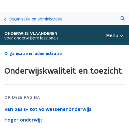
Overslaan
Zoeken
en
Organisatie en administratie
naar
de
ONDERWIJS VLAANDEREN
Menu
inhoud
voor onderwijsprofessionals
gaan
Gedaan
Organisatie en administratie
met
laden.
Onderwijskwaliteit en toezicht
U
bevindt
zich
op:
Onderwijskwaliteit
OP DEZE PAGINA
en
toezicht
Van basis- tot volwassenenonderwijs
Hoger onderwijs