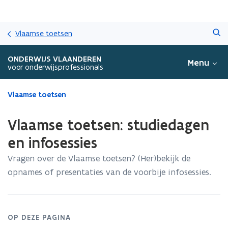
Overslaan
Zoeken
en
Vlaamse toetsen
naar
de
ONDERWIJS VLAANDEREN
Menu
inhoud
voor onderwijsprofessionals
gaan
Gedaan
Vlaamse toetsen
met
laden.
Vlaamse toetsen: studiedagen
U
bevindt
en infosessies
zich
Vragen over de Vlaamse toetsen? (Her)bekijk de
op:
Vlaamse
opnames of presentaties van de voorbije infosessies.
toetsen:
studiedagen
en
infosessies
OP DEZE PAGINA