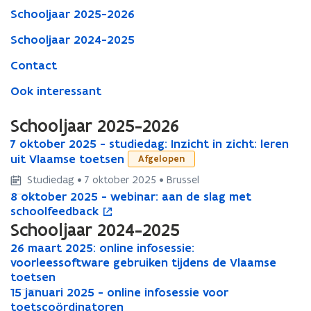
Schooljaar 2025-2026
Schooljaar 2024-2025
Contact
Ook interessant
Schooljaar 2025-2026
7
7 oktober 2025 - studiedag: Inzicht in zicht: leren
7
o
uit Vlaamse toetsen
o
Afgelopen
k
k
Studiedag • 7 oktober 2025 • Brussel
t
t
8
8 oktober 2025 - webinar: aan de slag met
8
o
o
o
o
schoolfeedback
o
p
b
b
k
k
e
Schooljaar 2024-2025
e
e
t
t
n
r
r
2
26 maart 2025: online infosessie:
2
o
o
t
2
2
6
voorleessoftware gebruiken tijdens de Vlaamse
6
b
b
i
0
0
m
toetsen
m
e
e
n
2
2
a
1
a
15 januari 2025 - online infosessie voor
1
r
r
n
5
5
a
5
a
toetscoördinatoren
5