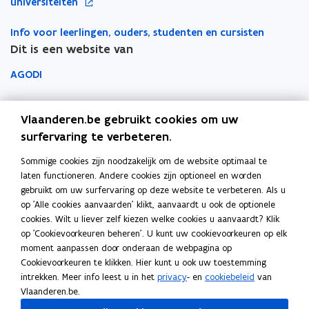
p
universiteiten
t
t
i
w
s
s
s
e
s
n
v
e
Info voor leerlingen, ouders, studenten en cursisten
t
t
e
n
n
n
n
e
Dit is een website van
e
e
t
i
v
v
n
r
r
i
e
AGODI
o
o
s
n
u
o
o
t
n
r
AHOVOKS
r
w
e
i
Vlaanderen.be gebruikt cookies om uw
d
d
v
r
i
e
i
Departement Onderwijs en Vorming
surfervaring te verbeteren.
e
r
r
u
n
Sommige cookies zijn noodzakelijk om de website optimaal te
e
e
Onderwijsinspectie
w
s
laten functioneren. Andere cookies zijn optioneel en worden
c
c
v
t
gebruikt om uw surfervaring op deze website te verbeteren. Als u
t
t
Over het beleidsdomein Onderwijs en Vorming
e
op 'Alle cookies aanvaarden' klikt, aanvaardt u ook de optionele
e
i
i
Fout gezien?
n
cookies. Wilt u liever zelf kiezen welke cookies u aanvaardt? Klik
e
e
r
s
op 'Cookievoorkeuren beheren'. U kunt uw cookievoorkeuren op elk
s
s
Help de website te verbeteren
moment aanpassen door onderaan de webpagina op
e
t
e
Cookievoorkeuren te klikken. Hier kunt u ook uw toestemming
n
n
e
intrekken. Meer info leest u in het
privacy
- en
cookiebeleid
van
p
p
r
Vlaanderen.be.
e
e
r
Volg Onderwijs Vlaanderen op
r