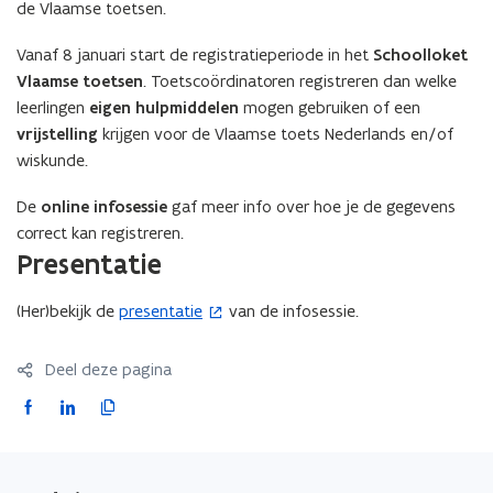
de Vlaamse toetsen.
Vanaf 8 januari start de registratieperiode in het
Schoolloket
Vlaamse toetsen
. Toetscoördinatoren registreren dan welke
leerlingen
eigen hulpmiddelen
mogen gebruiken of een
vrijstelling
krijgen voor de Vlaamse toets Nederlands en/of
wiskunde.
De
online infosessie
gaf meer info over hoe je de gegevens
correct kan registreren.
Presentatie
(Her)bekijk de
presentatie
van de infosessie.
(
o
p
Deel deze pagina
e
F
L
K
n
a
i
o
t
c
n
p
i
e
k
i