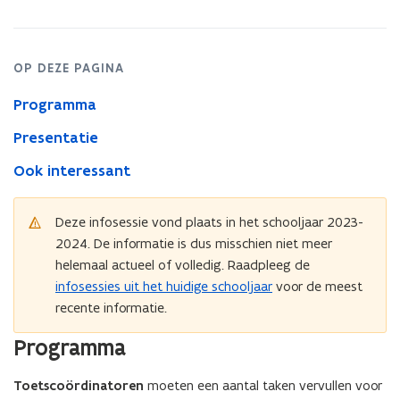
toetscoördinatoren
gewoon
onderwijs
17
OP DEZE PAGINA
januari
2024
Programma
Presentatie
Ook interessant
Deze infosessie vond plaats in het schooljaar 2023-
2024. De informatie is dus misschien niet meer
helemaal actueel of volledig. Raadpleeg de
infosessies uit het huidige schooljaar
voor de meest
recente informatie.
Programma
Toetscoördinatoren
moeten een aantal taken vervullen voor