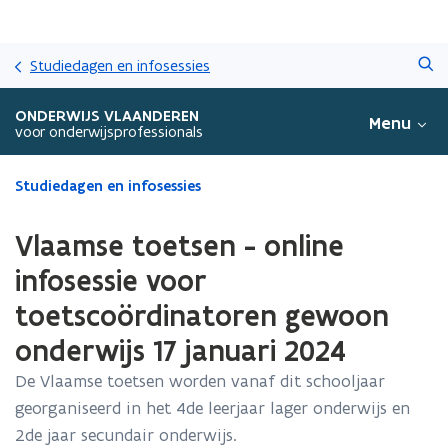
Overslaan
Zoeken
en
Studiedagen en infosessies
naar
de
ONDERWIJS VLAANDEREN
Menu
inhoud
voor onderwijsprofessionals
gaan
Gedaan
Studiedagen en infosessies
met
laden.
Vlaamse toetsen - online
U
bevindt
infosessie voor
zich
toetscoördinatoren gewoon
op:
Vlaamse
onderwijs 17 januari 2024
toetsen
-
De Vlaamse toetsen worden vanaf dit schooljaar
online
georganiseerd in het 4de leerjaar lager onderwijs en
infosessie
2de jaar secundair onderwijs.
voor