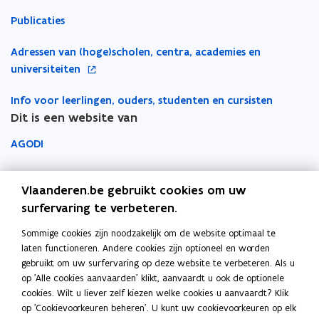
t
p
n
w
w
b
s
t
n
i
Publicaties
e
s
p
v
v
o
i
n
i
p
n
e
n
e
e
r
g
e
o
Adressen van (hoge)scholen, centra, academies en
e
c
t
g
s
n
n
d
u
c
p
universiteiten
t
s
i
v
s
s
w
t
i
e
v
e
n
t
t
i
v
e
Info voor leerlingen, ouders, studenten en cursisten
n
e
r
n
e
e
e
e
Dit is een website van
r
t
s
i
r
r
s
n
l
i
e
AGODI
l
a
s
n
u
a
g
t
n
AHOVOKS
w
g
v
e
i
Vlaanderen.be gebruikt cookies om uw
v
v
i
r
e
Departement Onderwijs en Vorming
surfervaring te verbeteren.
i
n
e
u
n
d
n
Sommige cookies zijn noodzakelijk om de website optimaal te
d
Onderwijsinspectie
w
t
s
laten functioneren. Andere cookies zijn optioneel en worden
t
v
t
gebruikt om uw surfervaring op deze website te verbeteren. Als u
Over het beleidsdomein Onderwijs en Vorming
e
op 'Alle cookies aanvaarden' klikt, aanvaardt u ook de optionele
e
Fout gezien?
n
cookies. Wilt u liever zelf kiezen welke cookies u aanvaardt? Klik
r
s
op 'Cookievoorkeuren beheren'. U kunt uw cookievoorkeuren op elk
Help de website te verbeteren