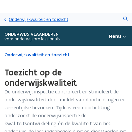
Overslaan
Zoeken
en
Onderwijskwaliteit en toezicht
naar
de
ONDERWIJS VLAANDEREN
Menu
inhoud
voor onderwijsprofessionals
gaan
Gedaan
Onderwijskwaliteit en toezicht
met
laden.
Toezicht op de
U
bevindt
onderwijskwaliteit
zich
De onderwijsinspectie controleert en stimuleert de
op:
Toezicht
onderwijskwaliteit door middel van doorlichtingen en
op
tussentijdse bezoeken.
Tijdens een doorlichting
de
onderzoekt de onderwijsinspectie de
onderwijskwaliteit
kwaliteitsontwikkeling én de kwaliteit
van het
onderwijs, de leerlingenbegeleiding en dienstverlening,