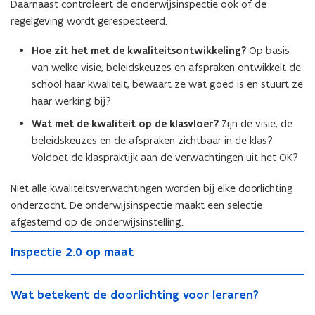
b
a
Daarnaast controleert de onderwijsinspectie ook of de
i
v
i
n
a
a
j
d
a
a
n
a
j
regelgeving wordt gerespecteerd.
g
d
n
s
e
a
r
g
n
s
s
e
d
i
m
r
h
s
d
i
Hoe zit het met de kwaliteitsontwikkeling?
Op basis
o
m
e
n
i
h
e
o
e
n
n
i
o
t
van welke visie, beleidskeuzes en afspraken ontwikkelt de
e
e
i
n
o
t
d
e
n
e
s
school haar kwaliteit, bewaart ze wat goed is en stuurt ze
i
d
d
n
e
e
s
d
r
e
haar werking bij?
d
,
e
d
r
r
e
e
n
n
,
v
r
Wat met de kwaliteit op de klasvloer?
Zijn de visie, de
e
n
z
n
r
a
c
v
e
z
r
a
o
c
beleidskeuzes en de afspraken zichtbaar in de klas?
w
t
e
e
i
o
w
t
e
e
i
e
n
Voldoet de klaspraktijk aan de verwachtingen uit het OK?
i
l
e
i
e
k
n
j
n
t
l
i
k
j
n
e
t
s
r
Niet alle kwaliteitsverwachtingen worden bij elke doorlichting
i
g
e
s
n
r
i
a
onderzocht. De onderwijsinspectie maakt een selectie
g
h
n
i
l
a
n
h
afgestemd op de onderwijsinstelling.
e
l
n
e
s
e
I
i
e
s
e
p
I
i
Inspectie 2.0 op maat
n
d
e
p
r
e
n
d
s
e
r
e
s
c
s
e
W
p
n
s
c
t
t
W
Wat betekent de doorlichting voor leraren?
p
n
a
e
h
t
t
e
i
a
e
h
t
c
y