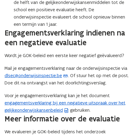
de helft van de gelijkeonderwijskansenmiddelen tot de
school een positieve evaluatie heeft. De
onderwijsinspectie evalueert de school opnieuw binnen
een termijn van 1 jaar.
Engagementsverklaring indienen na
een negatieve evaluatie
Wordt je GOK-beleid een eerste keer negatief geëvalueerd?
Mail je engagementsverklaring naar de onderwijsinspectie via
dlsec@onderwijsinspectie.be
. Of stuur het op met de post.
(
Doe dit na ontvangst van het doorlichtingsverslag.
o
p
Voor je engagementsverklaring kan je het document
e
engagementsverklaring bij een negatieve uitspraak over het
(
n
gelijkeonderwijskansenbeleid
gebruiken.
W
t
Meer informatie over de evaluatie
o
i
r
n
We evalueren je GOK-beleid tijdens het onderzoek
d
u