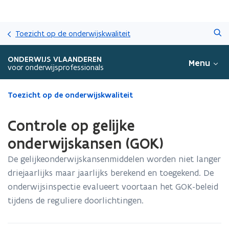
Overslaan
Zoeken
en
Toezicht op de onderwijskwaliteit
naar
de
ONDERWIJS VLAANDEREN
Menu
inhoud
voor onderwijsprofessionals
gaan
Gedaan
Toezicht op de onderwijskwaliteit
met
laden.
Controle op gelijke
U
bevindt
onderwijskansen (GOK)
zich
De gelijkeonderwijskansenmiddelen worden niet langer
op:
Controle
driejaarlijks maar jaarlijks berekend en toegekend. De
op
onderwijsinspectie evalueert voortaan het GOK-beleid
gelijke
tijdens de reguliere doorlichtingen.
onderwijskansen
(GOK)