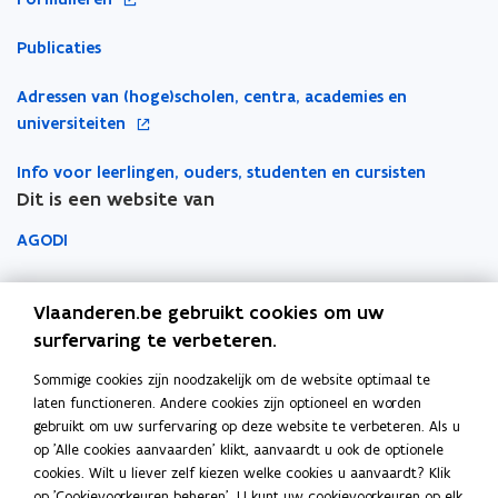
n
n
n
n
v
p
t
t
a
n
Publicaties
e
e
i
i
a
i
n
n
n
n
r
e
o
Adressen van (hoge)scholen, centra, academies en
s
t
n
n
k
u
p
universiteiten
t
i
i
i
l
w
e
e
n
e
e
e
v
Info voor leerlingen, ouders, studenten en cursisten
n
r
n
u
u
m
e
Dit is een website van
t
)
i
w
w
b
n
i
e
AGODI
v
v
o
s
n
u
e
e
r
t
n
AHOVOKS
w
n
n
d
e
i
Vlaanderen.be gebruikt cookies om uw
v
s
s
r
e
Departement Onderwijs en Vorming
surfervaring te verbeteren.
e
t
t
u
n
Sommige cookies zijn noodzakelijk om de website optimaal te
e
e
Onderwijsinspectie
w
s
laten functioneren. Andere cookies zijn optioneel en worden
r
r
v
t
gebruikt om uw surfervaring op deze website te verbeteren. Als u
Over het beleidsdomein Onderwijs en Vorming
e
op 'Alle cookies aanvaarden' klikt, aanvaardt u ook de optionele
e
Fout gezien?
n
cookies. Wilt u liever zelf kiezen welke cookies u aanvaardt? Klik
r
s
op 'Cookievoorkeuren beheren'. U kunt uw cookievoorkeuren op elk