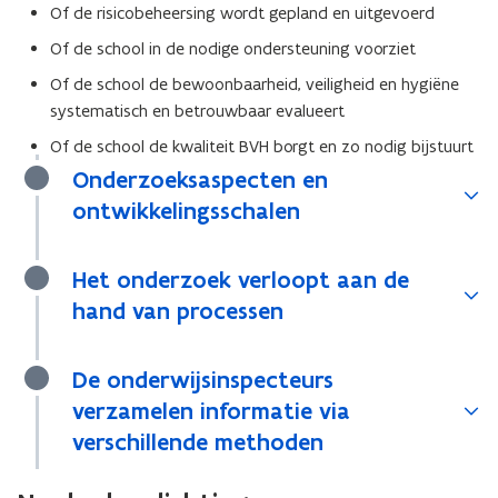
Of de risicobeheersing wordt gepland en uitgevoerd
n
i
Of de school in de nodige ondersteuning voorziet
e
Of de school de bewoonbaarheid, veiligheid en hygiëne
u
systematisch en betrouwbaar evalueert
w
Of de school de kwaliteit BVH borgt en zo nodig bijstuurt
v
Onderzoeksaspecten en
e
n
ontwikkelingsschalen
s
t
Het onderzoek verloopt aan de
e
hand van processen
r
)
De onderwijsinspecteurs
verzamelen informatie via
verschillende methoden