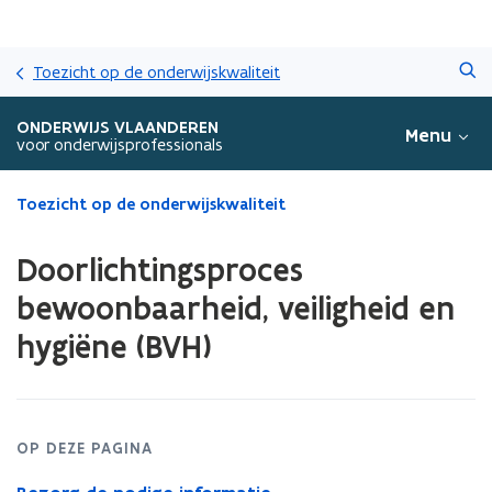
Overslaan
Zoeken
en
Toezicht op de onderwijskwaliteit
naar
de
ONDERWIJS VLAANDEREN
Menu
inhoud
voor onderwijsprofessionals
gaan
Gedaan
Toezicht op de onderwijskwaliteit
met
laden.
Doorlichtingsproces
U
bevindt
bewoonbaarheid, veiligheid en
zich
hygiëne (BVH)
op:
Doorlichtingsproces
bewoonbaarheid,
veiligheid
en
OP DEZE PAGINA
hygiëne
(BVH)