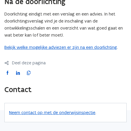
Na de doorlichting
Doorlichting eindigt met een verslag en een advies. In het
doorlichtingsverslag vind je de inschaling van de
ontwikkelingsschalen en een overzicht van wat goed gaat en
wat beter kan (of beter moet).
Bekijk welke mogelijke adviezen er zijn na een doorlichting
.
Deel deze pagina
F
L
K
a
i
o
c
n
p
Contact
e
k
i
b
e
e
o
d
e
Neem contact op met de onderwijsinspectie
.
o
i
r
k
n
l
o
o
i