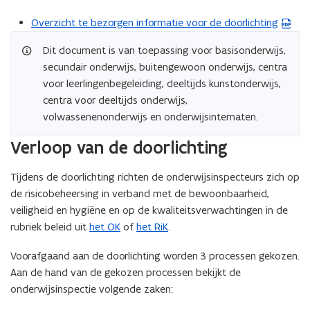
Overzicht te bezorgen informatie voor de doorlichting
(
P
Dit document is van toepassing voor basisonderwijs,
D
secundair onderwijs, buitengewoon onderwijs, centra
F
voor leerlingenbegeleiding, deeltijds kunstonderwijs,
b
centra voor deeltijds onderwijs,
e
volwassenenonderwijs en onderwijsinternaten.
s
t
Verloop van de doorlichting
a
n
Tijdens de doorlichting richten de onderwijsinspecteurs zich op
d
de risicobeheersing in verband met de bewoonbaarheid,
o
veiligheid en hygiëne en op de kwaliteitsverwachtingen in de
p
rubriek beleid uit
het OK
of
het RiK
.
e
Voorafgaand aan de doorlichting worden 3 processen gekozen.
n
Aan de hand van de gekozen processen bekijkt de
t
onderwijsinspectie volgende zaken:
i
n