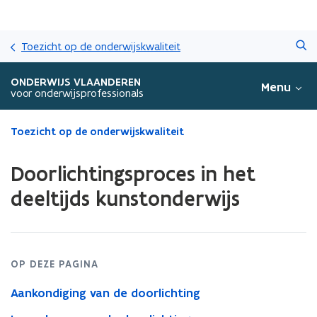
Overslaan
Zoeken
en
Toezicht op de onderwijskwaliteit
naar
de
ONDERWIJS VLAANDEREN
Menu
inhoud
voor onderwijsprofessionals
gaan
Gedaan
Toezicht op de onderwijskwaliteit
met
laden.
Doorlichtingsproces in het
U
bevindt
deeltijds kunstonderwijs
zich
op:
Doorlichtingsproces
in
het
OP DEZE PAGINA
deeltijds
Aankondiging van de doorlichting
kunstonderwijs