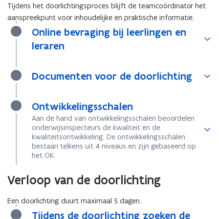
e
Tijdens het doorlichtingsproces blijft de teamcoördinator het
n
aanspreekpunt voor inhoudelijke en praktische informatie.
d
Online bevraging bij leerlingen en
e
leraren
f
i
Documenten voor de doorlichting
n
i
t
Ontwikkelingsschalen
i
Aan de hand van ontwikkelingsschalen beoordelen
e
onderwijsinspecteurs de kwaliteit en de
)
kwaliteitsontwikkeling. De ontwikkelingsschalen
bestaan telkens uit 4 niveaus en zijn gebaseerd op
het OK.
Verloop van de doorlichting
Een doorlichting duurt maximaal 5 dagen.
Tijdens de doorlichting zoeken de