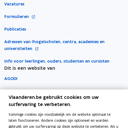
Vacatures
i
i
l
t
e
e
e
i
o
Formulieren
u
u
m
n
p
w
w
b
n
Publicaties
e
v
v
o
i
n
e
e
r
e
o
Adressen van (hoge)scholen, centra, academies en
t
n
n
d
u
p
universiteiten
i
s
s
w
e
n
t
t
v
Info voor leerlingen, ouders, studenten en cursisten
n
n
e
e
e
Dit is een website van
t
i
r
r
n
i
e
AGODI
s
n
u
t
n
AHOVOKS
w
e
i
Vlaanderen.be gebruikt cookies om uw
v
r
e
Departement Onderwijs en Vorming
surfervaring te verbeteren.
e
u
n
Sommige cookies zijn noodzakelijk om de website optimaal te
Onderwijsinspectie
w
s
laten functioneren. Andere cookies zijn optioneel en worden
v
t
gebruikt om uw surfervaring op deze website te verbeteren. Als u