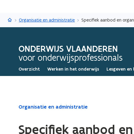
Onderwijs Vlaanderen
Organisatie en administratie
Specifiek aanbod en orga
ONDERWIJS VLAANDEREN
voor onderwijsprofessionals
Overzicht
Werken in het onderwijs
Lesgeven en 
Gedaan
Organisatie en administratie
met
laden.
Specifiek aanbod en
U