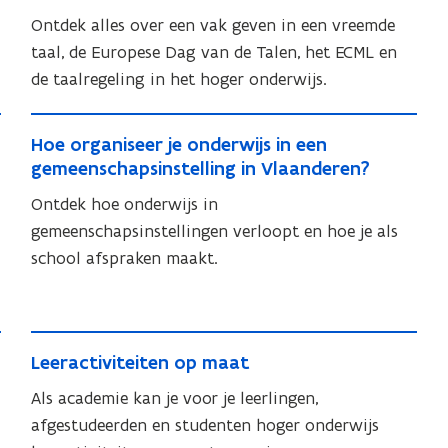
e
e
n
n
i
n
d
Ontdek alles over een vak geven in een vreemde
n
d
g
n
c
e
taal, de Europese Dag van de Talen, het ECML en
e
o
c
g
e
r
de taalregeling in het hoger onderwijs.
r
r
e
o
,
w
w
g
,
T
r
H
i
i
a
T
H
Hoe organiseer je onderwijs in een
e
g
o
j
n
j
o
gemeenschapsinstelling in Vlaanderen?
c
e
a
s
e
i
s
e
h
c
n
i
Ontdek hoe onderwijs in
s
o
i
o
n
h
n
e
i
gemeenschapsinstellingen verloopt en hoe je als
r
r
o
n
n
e
r
s
school afspraken maakt.
g
g
l
e
e
e
o
e
a
a
o
e
n
n
l
n
r
g
n
n
v
o
i
y
e
i
L
r
v
g
s
,
L
Leeractiviteiten op maat
n
s
e
e
r
e
E
e
y
e
e
e
Als academie kan je voor je leerlingen,
e
e
n
e
,
m
e
r
afgestudeerden en studenten hoger onderwijs
e
r
g
r
E
d