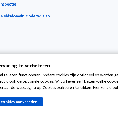
n
e
inspectie
n
r
?
e
i
beleidsdomein Onderwijs en
n
e
g
r
,
i
M
n
a
g
t
,
h
M
e
rvaring te verbeteren.
a
m
 te laten functioneren. Andere cookies zijn optioneel en worden g
a
t
ardt u ook de optionele cookies. Wilt u liever zelf kiezen welke cook
t
h
an de webpagina op Cookievoorkeuren te klikken. Hier kunt u ook 
i
e
c
venster
m
 cookies aanvaarden
s
a
t