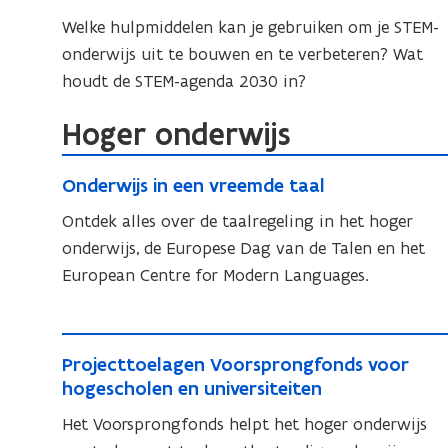
i
E
i
E
e
e
e
Welke hulpmiddelen kan je gebruiken om je STEM-
M
M
e
e
l
v
onderwijs uit te bouwen en te verbeteren? Wat
:
:
r
v
e
o
houdt de STEM-agenda 2030 in?
S
S
c
o
e
r
c
c
o
r
r
m
Hoger onderwijs
i
n
i
e
m
c
e
t
e
O
n
e
o
n
O
e
Onderwijs in een vreemde taal
n
n
i
n
n
c
n
x
n
c
d
Ontdek alles over de taalregeling in het hoger
i
e
t
d
t
h
e
e
onderwijs, de Europese Dag van de Talen en het
,
n
e
e
e
,
r
European Centre for Modern Languages.
T
r
h
x
t
T
e
w
w
e
t
v
c
e
i
i
t
o
P
h
j
c
j
l
P
v
Projecttoelagen Voorsprongfonds voor
r
n
s
h
s
w
r
hogescholen en universiteiten
o
o
i
o
n
i
a
o
l
l
n
Het Voorsprongfonds helpt het hoger onderwijs
j
s
o
j
n
w
o