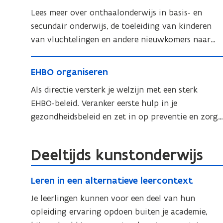
e
e
i
e
n
n
n
t
Lees meer over onthaalonderwijs in basis- en
n
r
t
s
h
secundair onderwijs, de toeleiding van kinderen
e
h
e
a
van vluchtelingen en andere nieuwkomers naar
n
a
r
a
scholen en de beschikbare cijfers en rapporten.
a
e
E
l
l
E
EHBO organiseren
n
H
o
o
H
n
B
Als directie versterk je welzijn met een sterk
n
B
d
O
EHBO-beleid. Veranker eerste hulp in je
d
O
e
o
gezondheidsbeleid en zet in op preventie en zorg
o
e
r
r
op school.
r
r
w
g
g
w
i
Deeltijds kunstonderwijs
a
a
i
j
n
n
L
s
j
i
L
Leren in een alternatieve leercontext
i
e
o
s
s
e
r
s
r
Je leerlingen kunnen voor een deel van hun
o
e
r
g
e
e
opleiding ervaring opdoen buiten je academie,
r
r
e
a