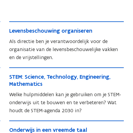
s
e
e
r
r
e
L
e
n
L
Levensbeschouwing organiseren
e
n
e
v
Als directie ben je verantwoordelijk voor de
v
e
organisatie van de levensbeschouwelijke vakken
e
n
en de vrijstellingen.
n
s
s
S
b
b
S
STEM: Science, Technology, Engineering,
T
e
e
T
Mathematics
s
E
s
E
c
Welke hulpmiddelen kan je gebruiken om je STEM-
M
c
M
h
onderwijs uit te bouwen en te verbeteren? Wat
:
:
h
o
houdt de STEM-agenda 2030 in?
S
S
o
u
c
c
u
w
O
i
i
w
O
Onderwijs in een vreemde taal
i
n