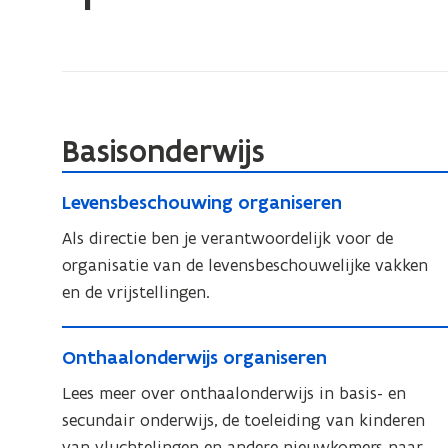
bevindt
zich
op:
Specifiek
aanbod
Basisonderwijs
en
organisatievormen
L
L
Levensbeschouwing organiseren
e
e
v
Als directie ben je verantwoordelijk voor de
v
e
organisatie van de levensbeschouwelijke vakken
e
n
en de vrijstellingen.
n
s
s
O
b
b
O
Onthaalonderwijs organiseren
n
e
e
n
s
t
Lees meer over onthaalonderwijs in basis- en
s
t
c
h
secundair onderwijs, de toeleiding van kinderen
c
h
h
a
van vluchtelingen en andere nieuwkomers naar