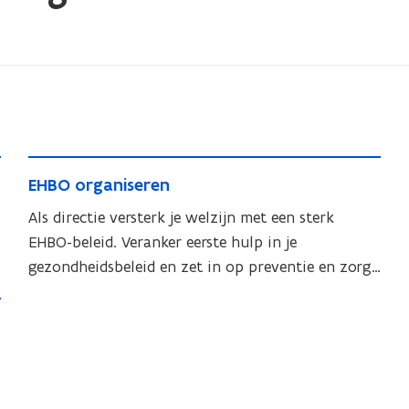
n
s
t
e
r
E
E
EHBO organiseren
H
H
B
Als directie versterk je welzijn met een sterk
B
O
EHBO-beleid. Veranker eerste hulp in je
O
o
gezondheidsbeleid en zet in op preventie en zorg
o
r
op school.
r
g
g
a
a
n
n
i
i
s