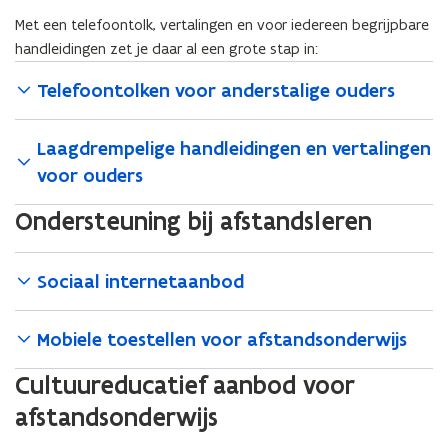
n
e
:
c
Met een telefoontolk, vertalingen en voor iedereen begrijpbare
e
n
c
o
n
handleidingen zet je daar al een grote stap in:
l
o
m
l
e
m
b
Telefoontolken voor anderstalige ouders
e
e
b
i
e
r
i
n
r
m
n
a
Laagdrempelige handleidingen en vertalingen
m
i
a
t
voor ouders
i
d
t
i
d
d
i
e
Ondersteuning bij afstandsleren
d
e
e
v
e
l
v
a
l
e
a
n
e
Sociaal internetaanbod
n
n
a
n
a
f
f
s
Mobiele toestellen voor afstandsonderwijs
s
t
t
a
Cultuureducatief aanbod voor
a
n
afstandsonderwijs
n
d
d
s