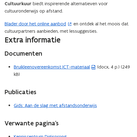
s
o
Cultuurkuur
biedt inspirerende alternatieven voor
o
n
cultuuronderwijs op afstand.
n
d
d
e
Blader door het online aanbod
en ontdek al het moois dat
(
e
r
cultuurpartners aanbieden, met lessuggesties.
o
r
w
Extra informatie
p
w
i
e
i
j
Documenten
n
j
s
s
t
e
e
Bruikleenovereenkomst ICT-materiaal
(docx, 4 p.) (249
(
n
i
n
l
kB)
W
n
l
e
o
n
e
s
r
i
Publicaties
s
i
d
e
i
n
b
u
n
Gids: Aan de slag met afstandsonderwijs
d
e
d
w
e
e
s
k
v
Verwante pagina’s
k
l
t
e
l
a
a
n
Kenniscentrum Digisprong