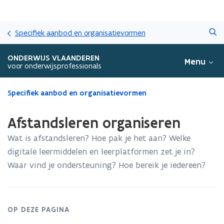
Overslaan
Zoeken
en
Specifiek aanbod en organisatievormen
naar
de
ONDERWIJS VLAANDEREN
Menu
inhoud
voor onderwijsprofessionals
gaan
Gedaan
Specifiek aanbod en organisatievormen
met
laden.
Afstandsleren organiseren
U
bevindt
Wat is afstandsleren? Hoe pak je het aan? Welke
zich
digitale leermiddelen en leerplatformen zet je in?
op:
Waar vind je ondersteuning? Hoe bereik je iedereen?
Afstandsleren
organiseren
OP DEZE PAGINA