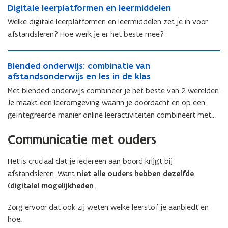
e
e
r
o
D
Digitale leerplatformen en leermiddelen
i
e
l
o
n
i
g
l
Welke digitale leerplatformen en leermiddelen zet je in voor
t
n
d
g
i
t
i
afstandsleren? Hoe werk je er het beste mee?
d
e
i
t
i
j
e
r
t
a
j
d
B
r
w
a
l
d
B
Blended onderwijs: combinatie van
s
l
w
i
l
e
s
l
afstandsonderwijs en les in de klas
k
e
i
j
e
l
k
e
u
n
j
Met blended onderwijs combineer je het beste van 2 werelden.
s
l
e
u
n
n
d
s
e
Je maakt een leeromgeving waarin je doordacht en op een
e
n
d
s
e
e
r
geïntegreerde manier online leeractiviteiten combineert met
s
e
t
d
r
p
leeractiviteiten waarbij persoonlijk contact met je leerlingen
t
d
o
o
p
l
Communicatie met ouders
o
o
essentieel is. ‘Doordacht’ omdat je vertrekt vanuit heldere
n
n
l
a
n
n
d
d
leerdoelen en de behoeften van je leerlingen. ‘Geïntegreerd’
a
t
d
d
Het is cruciaal dat je iedereen aan boord krijgt bij
e
e
omdat de online en face-to-face leeractiviteiten elkaar
t
f
e
e
r
r
afstandsleren. Want
niet alle ouders hebben dezelfde
aanvullen en versterken. De technologie helpt je om je
f
o
r
r
w
w
(digitale) mogelijkheden
.
o
leerdoelen te bereiken.
r
w
w
i
i
r
m
i
i
j
j
Zorg ervoor dat ook zij weten welke leerstof je aanbiedt en
m
e
j
j
s
s
hoe.
e
n
s
s
: