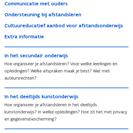
Communicatie met ouders
Ondersteuning bij afstandsleren
Cultuureducatief aanbod voor afstandsonderwijs
Extra informatie
I
I
In het secundair onderwijs
n
n
h
Hoe organiseer je afstandsleren? Voor welke leerlingen en
h
e
opleidingen? Welke afspraken maak je best? Wat met
e
t
auteursrechten?
t
s
s
e
I
e
c
I
In het deeltijds kunstonderwijs
n
c
u
n
h
u
Hoe organiseer je afstandsleren in het deeltijds
n
h
e
n
d
kunstonderwijs? In welke opleidingen? Hoe zit het met privacy
e
t
d
a
en gegevensbescherming?
t
d
a
i
d
e
i
r
D