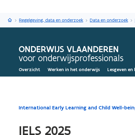
Onderwijs Vlaanderen
Regelgeving, data en onderzoek
Data en onderzoek
ONDERWIJS VLAANDEREN
voor onderwijsprofessionals
Overzicht
Werken in het onderwijs
Lesgeven en 
Gedaan
International Early Learning and Child Well-bein
met
laden.
IELS 2025
U