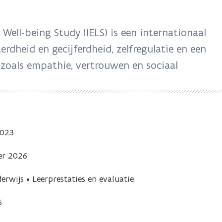
n
s
t
 Well-being Study (IELS) is een internationaal
e
r
erdheid en gecijferdheid, zelfregulatie en een
 zoals empathie, vertrouwen en sociaal
2023
er 2026
erwijs
•
Leerprestaties en evaluatie
6