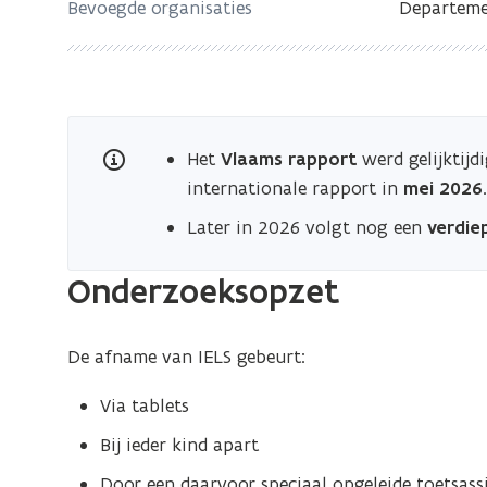
Bevoegde organisaties
Departeme
Het
Vlaams rapport
werd gelijktij
internationale rapport in
mei 2026
Later in 2026 volgt nog een
verdie
Onderzoeksopzet
De afname van IELS gebeurt:
Via tablets
Bij ieder kind apart
Door een daarvoor speciaal opgeleide toetsass