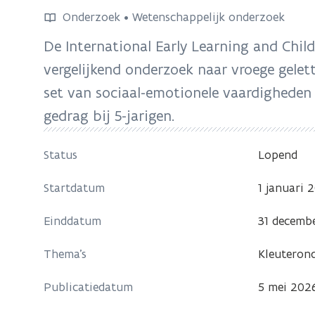
bevindt
Onderzoek • Wetenschappelijk onderzoek
zich
De International Early Learning and Child
op:
vergelijkend onderzoek naar vroege gelett
IELS
2025
set van sociaal-emotionele vaardigheden
gedrag bij 5-jarigen.
Status
Lopend
Startdatum
1 januari 
Einddatum
31 decemb
Thema's
Kleuterond
Publicatiedatum
5 mei 202