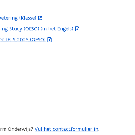
etering (Klasse)
ing Study (OESO) (in het Engels)
taten IELS 2025 (OESO)
form Onderwijs?
Vul het contactformulier in
.