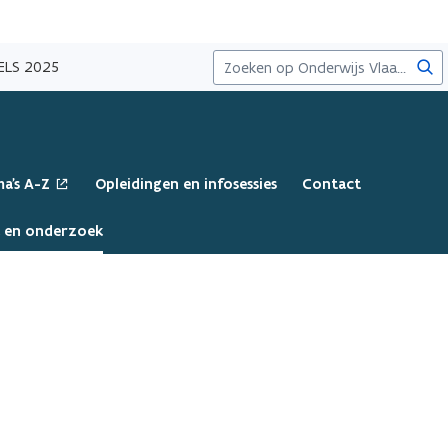
Zoe
IELS 2025
a's A-Z
Opleidingen en infosessies
Contact
a en onderzoek