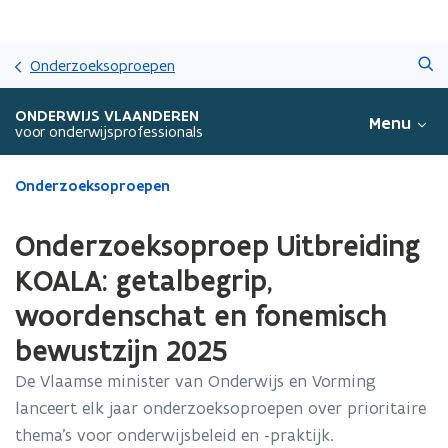
Overslaan
Zoeken
en
Onderzoeksoproepen
naar
de
ONDERWIJS VLAANDEREN
Menu
inhoud
voor onderwijsprofessionals
gaan
Gedaan
Onderzoeksoproepen
met
laden.
Onderzoeksoproep Uitbreiding
U
bevindt
KOALA: getalbegrip,
zich
woordenschat en fonemisch
op:
Onderzoeksoproep
bewustzijn 2025
Uitbreiding
KOALA:
De Vlaamse minister van Onderwijs en Vorming
getalbegrip,
lanceert elk jaar onderzoeksoproepen over prioritaire
woordenschat
thema’s voor onderwijsbeleid en -praktijk.
en