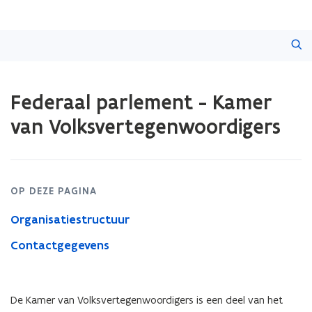
Overslaan
Zoeken
en
naar
de
Gedaan
inhoud
Federaal parlement - Kamer
met
gaan
laden.
van Volksvertegenwoordigers
U
bevindt
zich
op:
Federaal
OP DEZE PAGINA
parlement
-
Organisatiestructuur
Kamer
van
Contactgegevens
Volksvertegenwoordigers
De Kamer van Volksvertegenwoordigers is een deel van het