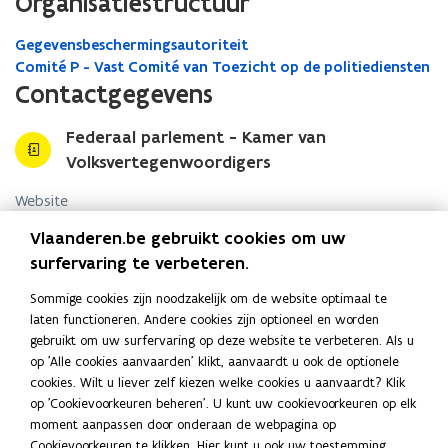
Organisatiestructuur
Gegevensbeschermingsautoriteit
Comité P - Vast Comité van Toezicht op de politiediensten
Contactgegevens
Federaal parlement - Kamer van
Volksvertegenwoordigers
Website
o
www.dekamer.be
Vlaanderen.be gebruikt cookies om uw
p
surfervaring te verbeteren.
E-mail
e
n
info@dekamer.be
Sommige cookies zijn noodzakelijk om de website optimaal te
t
laten functioneren. Andere cookies zijn optioneel en worden
Telefoon
i
gebruikt om uw surfervaring op deze website te verbeteren. Als u
02 549 81 11
n
op 'Alle cookies aanvaarden' klikt, aanvaardt u ook de optionele
n
cookies. Wilt u liever zelf kiezen welke cookies u aanvaardt? Klik
Fax
i
op 'Cookievoorkeuren beheren'. U kunt uw cookievoorkeuren op elk
02 549 83 02
e
moment aanpassen door onderaan de webpagina op
u
Cookievoorkeuren te klikken. Hier kunt u ook uw toestemming