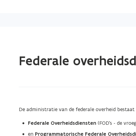
Gedaan
Federale overheidsd
met
laden.
U
bevindt
zich
op:
Federale
De administratie van de federale overheid bestaat 
overheidsdiensten
Federale Overheidsdiensten
(FOD's - de vroeg
en
Programmatorische Federale Overheidsd