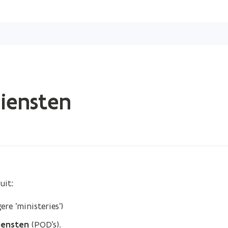
Overslaan
en
naar
de
inhoud
gaan
iensten
uit:
ere 'ministeries')
iensten
(POD's).