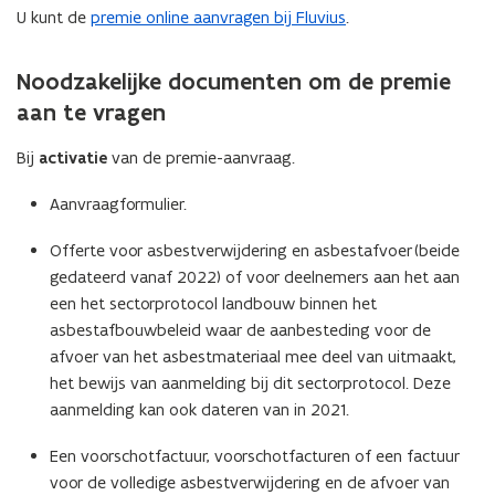
w
U kunt de
premie online aanvragen bij Fluvius
.
v
e
Noodzakelijke documenten om de premie
n
aan te vragen
s
t
Bij
activatie
van de premie-aanvraag.
e
r
Aanvraagformulier.
)
Offerte voor asbestverwijdering en asbestafvoer (beide
gedateerd vanaf 2022) of voor deelnemers aan het aan
een het sectorprotocol landbouw binnen het
asbestafbouwbeleid waar de aanbesteding voor de
afvoer van het asbestmateriaal mee deel van uitmaakt,
het bewijs van aanmelding bij dit sectorprotocol. Deze
aanmelding kan ook dateren van in 2021.
Een voorschotfactuur, voorschotfacturen of een factuur
voor de volledige asbestverwijdering en de afvoer van