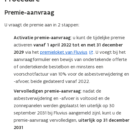
n
Premie-aanvraag
t
i
U vraagt de premie aan in 2 stappen:
n
n
Activatie premie-aanvraag
: u kunt de tijdelijke premie
i
activeren
vanaf 1 april 2022 tot en met 31 december
e
2029
via het
premieloket van Fluvius
. U voegt bij het
(
u
aanvraagformulier een bewijs van ondertekende offerte
o
w
of ondertekende bestelbon en minstens een
p
v
voorschotfactuur van 10% voor de asbestverwijdering en
e
e
-afvoer, beide gedateerd vanaf 2022.
n
n
t
Vervolledigen premie-aanvraag
: nadat de
s
i
asbestverwijdering en -afvoer is voltooid en de
t
n
zonnepanelen werden geplaatst (en uiterlijk op 30
e
n
september 2031 bij Fluvius aangemeld zijn), kunt u de
r
i
premie-aanvraag vervolledigen,
uiterlijk op 31 december
)
e
2031
u