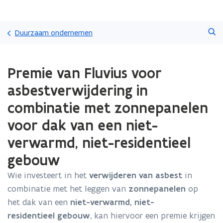
Overslaan
Zoeken
en
Duurzaam ondernemen
naar
de
Gedaan
inhoud
Premie van Fluvius voor
met
gaan
laden.
asbestverwijdering in
U
bevindt
combinatie met zonnepanelen
zich
voor dak van een niet-
op:
Premie
verwarmd, niet-residentieel
van
Fluvius
gebouw
voor
asbestverwijdering
Wie investeert in het
verwijderen van asbest
in
in
combinatie met het leggen van
zonnepanelen
op
combinatie
het dak van een
niet-verwarmd, niet-
met
residentieel gebouw
, kan hiervoor een premie krijgen
zonnepanelen