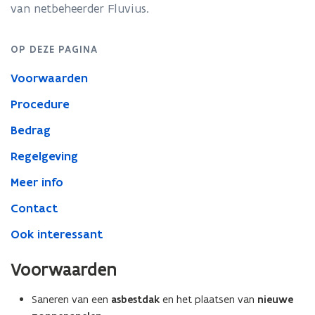
voor
van netbeheerder Fluvius.
dak
van
een
OP DEZE PAGINA
niet-
Voorwaarden
verwarmd,
niet-
Procedure
residentieel
gebouw
Bedrag
Regelgeving
Meer info
Contact
Ook interessant
Voorwaarden
Saneren van een
asbestdak
en het plaatsen van
nieuwe