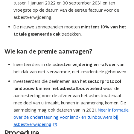
tussen 1 januari 2022 en 30 september 2031 en ten
vroegste op de datum van de eerste factuur voor de
asbestverwijdering.
De nieuwe zonnepanelen moeten
minstens 10% van het
totale gesaneerde dak
bedekken.
Wie kan de premie aanvragen?
Investeerders in de
asbestverwijdering en -afvoer
van
het dak van niet-verwarmde, niet-residentiële gebouwen.
Investeerders die deelnemen aan het
sectorprotocol
landbouw binnen het asbestafbouwbeleid
waar de
aanbesteding voor de afvoer van het asbestmateriaal
mee deel van uitmaakt, kunnen in aanmerking komen. De
aanmelding mag ook dateren van in 2021.
Meer informatie
(
over de ondersteuning voor land- en tuinbouwers bij
o
asbestverwijdering
.
p
Procedure
e