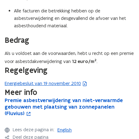
Alle facturen die betrekking hebben op de
asbestverwijdering en desgevallend de afvoer van het
asbesthoudend materiaal.
Bedrag
Als u voldoet aan de voorwaarden, hebt u recht op een premie
2
voor asbestdakverwijdering van
12 euro/m
.
Regelgeving
Energiebesluit van 19 november 2010
(
Meer info
b
e
P
Premie asbestverwijdering van niet-verwarmde
P
o
s
r
gebouwen met plaatsing van zonnepanelen
r
p
e
(Fluvius)
e
e
t
m
m
n
a
i
i
t
n
Lees deze pagina in:
English
e
e
i
d
Deel deze pagina