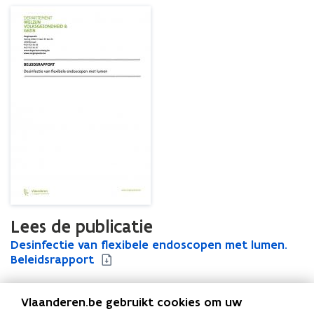
Lees de publicatie
D
Desinfectie van flexibele endoscopen met lumen.
D
e
Beleidsrapport
e
s
s
i
i
Vlaanderen.be gebruikt cookies om uw
n
n