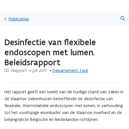
Overslaan
Zoeken
en
Publicaties
naar
de
Gedaan
inhoud
Desinfectie van flexibele
met
gaan
laden.
endoscopen met lumen.
U
bevindt
Beleidsrapport
zich
op:
Rapport
 •
juli 2017
 • 
Departement Zorg
Desinfectie
van
flexibele
Het rapport geeft een beeld van de huidige stand van zaken in 
endoscopen
de Vlaamse ziekenhuizen betreffende de desinfectie van 
met
flexibele, thermolabiele endoscopen met lumen, in verhouding 
lumen.
Beleidsrapport
tot het voorlopige eisenkader van de Vlaamse overheid en de 
belangrijkste Belgische en Nederlandse richtlijnen.