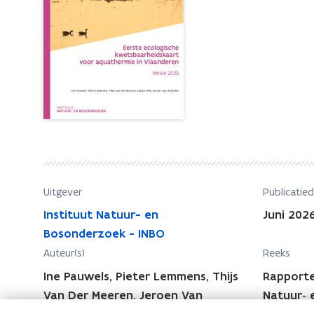
l
l
o
o
g
g
i
i
s
s
c
h
c
e
h
k
e
w
k
e
w
t
Uitgever
Publicatie
e
s
Instituut Natuur- en
Juni 202
t
b
Bosonderzoek - INBO
s
a
Auteur(s)
Reeks
a
b
r
Ine Pauwels, Pieter Lemmens, Thijs
Rapporte
a
h
Van Der Meeren, Jeroen Van
Natuur‐ 
a
e
Wichelen
(50)