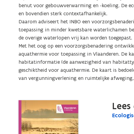
in
benut voor gebouwverwarming en -koeling. De eco
Vlaanderen.
en bovendien sterk contextafhankelijk.

Versie
Daarom adviseert het INBO een voorzorgsbenaderi
2025
toepassing in minder kwetsbare waterlichamen bep
de overige waterlopen vrij kan worden toegepast.

Met het oog op een voorzorgsbenadering ontwikke
aquathermie voor toepassing in Vlaanderen. De kaa
habitatinformatie (de aanwezigheid van habitattyp
geschiktheid voor aquathermie. De kaart is bedoel
van vergunningverlening en ruimtelijke afweging, 
Lees 
E
Ecologis
E
c
c
o
o