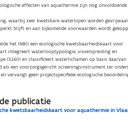
logische effecten van aquathermie zijn nog onvoldoende 
ng, waarbij zeer kwetsbare waterlopen worden gevrijwaard
erkt blijft en aan bijkomende voorwaarden wordt gekoppel
lde het INBO een ecologische kwetsbaarheidskaart voor 
rt integreert waterlooptypologie, visverspreiding en 
e (3260) en classificeert waterlichamen op basis daarvan 
d als een voorzorgsgericht screeningsinstrument ter onder
en vervangt geen projectspecifieke ecologische beoordelin
de publicatie
che kwetsbaarheidskaart voor aquathermie in Vlaa