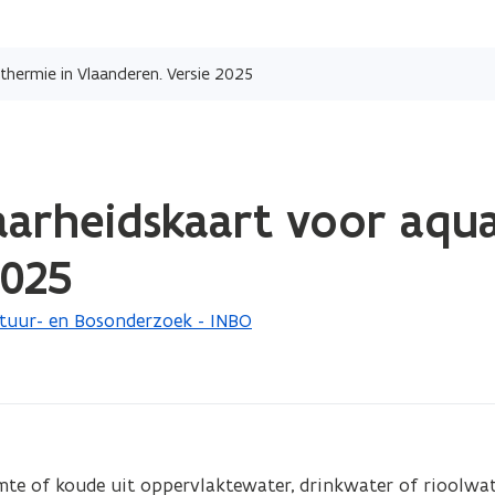
Overslaan
en
hermie in Vlaanderen. Versie 2025
naar
de
inhoud
gaan
arheidskaart voor aqua
2025
atuur- en Bosonderzoek - INBO
te of koude uit oppervlaktewater, drinkwater of rioolwat