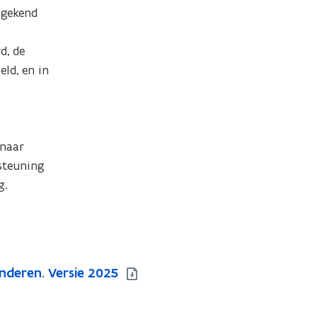
gekend 
, de 
d, en in 
naar 
steuning 
g.
nderen. Versie 2025