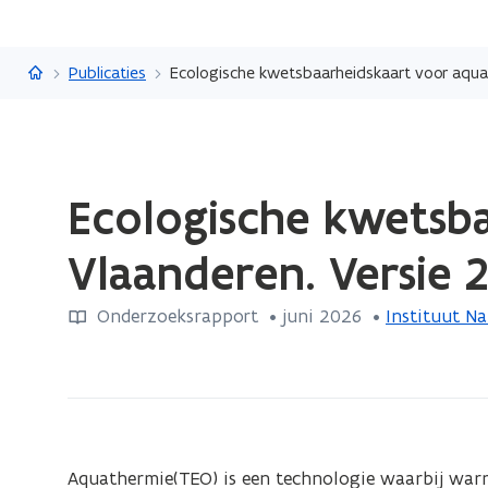
Vlaanderen.be
Publicaties
Ecologische kwetsbaarheidskaart voor aquat
Gedaan
Ecologische kwetsba
met
laden.
Vlaanderen. Versie 
U
bevindt
Onderzoeksrapport
 •
juni 2026
 • 
Instituut N
zich
op:
Ecologische
kwetsbaarheidskaart
voor
aquathermie
Aquathermie(TEO) is een technologie waarbij warm