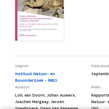
e
e
k
k
,
,
t
t
r
r
a
n
a
s
n
l
s
o
l
c
o
a
Uitgever
Publicatie
c
t
Instituut Natuur- en
Septemb
a
i
Bosonderzoek - INBO
t
e
Auteur(s)
Reeks
e
i
n
Loïc van Doorn, Johan Auwerx,
Rapporte
e
g
Joachim Mergeay, Jeroen
Natuur‐ 
e
e
Speybroeck, Daan Van Eenaeme,
(36)
n