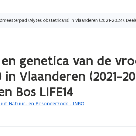
Overslaan
en
naar
de
inhoud
gaan
e en genetica van de v
 in Vlaanderen (2021-202
n Bos LIFE14
tuut Natuur- en Bosonderzoek - INBO