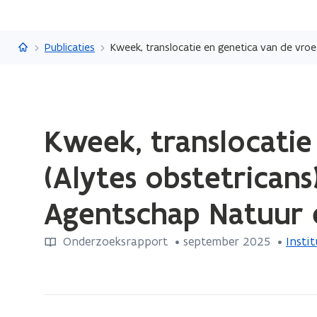
Vlaanderen.be
Publicaties
Gedaan
Kweek, translocati
met
laden.
(Alytes obstetricans)
U
bevindt
Agentschap Natuur e
zich
op:
Onderzoeksrapport
 •
september 2025
 • 
Insti
Kweek,
translocatie
en
genetica