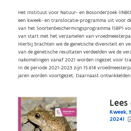
van
de
Het Instituut voor Natuur- en Bosonderzoek (INBO
vroedmeesterpad
een kweek- en translocatie-programma uit voor de 
(Alytes
van het Soortenbeschermingsprogramma (SBP) voor
obstetricans)
van start met het verzamelen van vroedmeesterpadl
in
Hierbij brachten we de genetische diversiteit en 
Vlaanderen
van de genetische resultaten verdeelden we de ver
(2021-
nakomelingen vanaf 2021 worden ingezet voor tran
2024).
In de periode 2021-2023 zijn 15.618 vroedmeesterpa
Deels
jaren worden voortgezet. Daarnaast ontwikkelden 
i.o.v.
het
Agentschap
Lees 
Natuur
K
Kweek, t
K
en
w
2024)
w
Bos
e
e
LIFE14