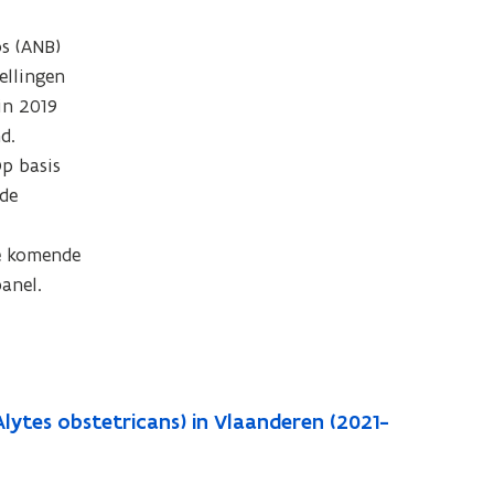
 (ANB) 
llingen 
n 2019 
.

p basis 
de 
e komende 
anel.
lytes obstetricans) in Vlaanderen (2021-