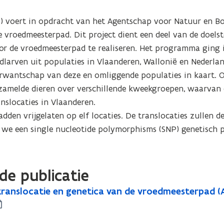
) voert in opdracht van het Agentschap voor Natuur en Bos
vroedmeesterpad. Dit project dient een deel van de doelste
 de vroedmeesterpad te realiseren. Het programma ging i
arven uit populaties in Vlaanderen, Wallonië en Nederland
verwantschap van deze en omliggende populaties in kaart. O
zamelde dieren over verschillende kweekgroepen, waarvan 
slocaties in Vlaanderen.

dden vrijgelaten op elf locaties. De translocaties zullen d
we een single nucleotide polymorphisms (SNP) genetisch p
de publicatie
ranslocatie en genetica van de vroedmeesterpad (A