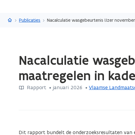
Vlaanderen.be
Publicaties
Nacalculatie wasgebeurtenis IJzer novembe
Gedaan
Nacalculatie wasgeb
met
laden.
maatregelen in kad
U
bevindt
Rapport
 •
januari 2026
 • 
Vlaamse Landmaats
zich
op:
Nacalculatie
wasgebeurtenis
IJzer
november
Dit rapport bundelt de onderzoeksresultaten van e