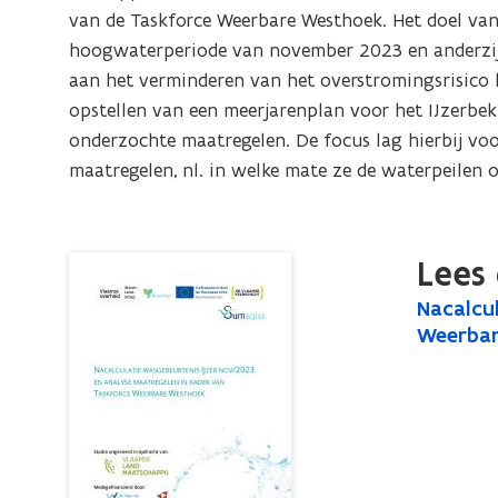
2023
van de Taskforce Weerbare Westhoek. Het doel van
en
hoogwaterperiode van november 2023 en anderzijd
analyse
aan het verminderen van het overstromingsrisico l
maatregelen
opstellen van een meerjarenplan voor het IJzerbek
in
onderzochte maatregelen. De focus lag hierbij voo
kader
maatregelen, nl. in welke mate ze de waterpeilen o
van
Taskforce
Weerbare
Lees 
Westhoek
N
Nacalcul
N
a
Weerbar
a
c
c
a
a
l
l
c
c
u
u
l