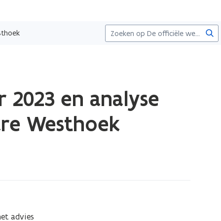
Zoe
sthoek
r 2023 en analyse
are Westhoek
t advies 