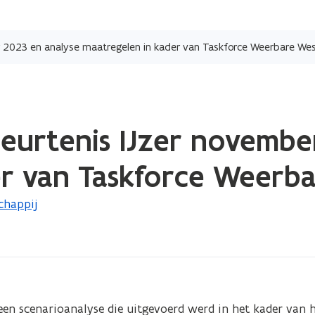
Overslaan
en
r 2023 en analyse maatregelen in kader van Taskforce Weerbare We
naar
de
inhoud
gaan
eurtenis IJzer novembe
er van Taskforce Weerb
chappij
en scenarioanalyse die uitgevoerd werd in het kader van he