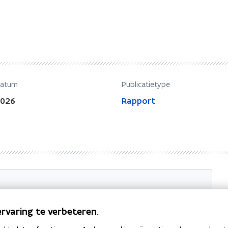
datum
Publicatietype
2026
Rapport
n de VLM, met medefinanciering van De Vlaamse
rvaring te verbeteren.
ren en de Europese Unie