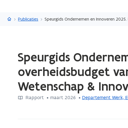
Vlaanderen.be
Publicaties
Speurgids Ondernemen en Innoveren 2025. H
Gedaan
Speurgids Ondernem
met
laden.
overheidsbudget van
U
bevindt
Wetenschap & Innov
zich
op:
Rapport
 •
maart 2026
 • 
Departement Werk, E
Speurgids
Ondernemen
en
Innoveren