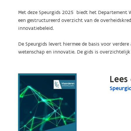
2025.
Het
Met deze Speurgids 2025  biedt het Departement W
Vlaams
een gestructureerd overzicht van de overheidskre
overheidsbudget
innovatiebeleid. 

van
5,3
De Speurgids levert hiermee de basis voor verdere
miljard
wetenschap en innovatie. De gids is overzichtelijk 
euro
voor
Economie,
Lees 
Wetenschap
S
Speurgi
S
&
p
p
Innovatie
e
e
u
u
r
r
g
g
i