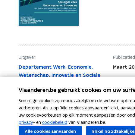
i
d
d
s
O
s
n
O
d
n
e
d
r
e
n
Uitgever
Publicatie
r
e
Departement Werk, Economie,
Maart 2
n
m
Wetenschap, Innovatie en Sociale
e
e
Economie
n
m
Vlaanderen.be gebruikt cookies om uw surfe
e
e
n
Sommige cookies zijn noodzakelijk om de website optimaal
n
I
verbeteren. Als u op 'Alle cookies aanvaarden' klikt, aanva
e
n
uw cookievoorkeuren op elk moment aanpassen door ondera
n
n
privacy
- en
cookiebeleid
van Vlaanderen.be.
I
F
L
K
Deel deze pagina
o
Alle cookies aanvaarden
Enkel noodzakelijke
n