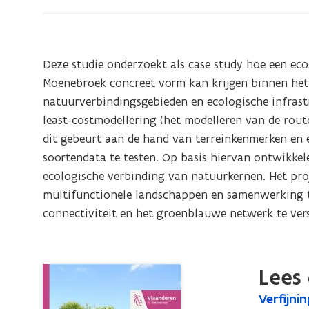
Ecologisch
Netwerk
van
natuurverbindingen
Deze studie onderzoekt als case study hoe een ec
in
Moenebroek concreet vorm kan krijgen binnen het p
Oost-
natuurverbindingsgebieden en ecologische infrastr
Vlaanderen.
least-costmodellering (het modelleren van de rout
Casestudy
dit gebeurt aan de hand van terreinkenmerken en e
Ecologische
soortendata te testen. Op basis hiervan ontwikkel
verbinding
ecologische verbinding van natuurkernen. Het pro
tussen
multifunctionele landschappen en samenwerking tu
Uilenbroek-
connectiviteit en het groenblauwe netwerk te vers
Parkbos-
Ophasseltbos
en
Lees 
Moenebroek
V
Verfijni
V