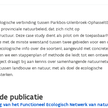
ologische verbinding tussen Parkbos-Uilenbroek-Ophasseltb
rovinciale natuurbeleid, dat zich richt op 
uctuur. Deze case study dient als pilot om de toepasbaarh
e met de minste weerstand tussen twee gebieden voor een di
cologische info over die soorten), aangevuld met concrete 
en we een stappenplan of methode die leidt tot een ontwer
ject draagt bij aan kennis over samenhangende natuurnetw
ssen landbouw en natuur, met als doel de ecologische 
terken.
de publicatie
ng van het Functioneel Ecologisch Netwerk van nat