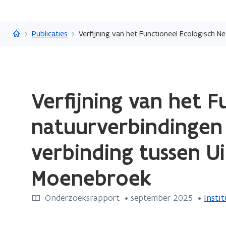
Vlaanderen.be
Publicaties
Gedaan
Verfijning van het 
met
laden.
natuurverbindingen 
U
bevindt
verbinding tussen U
zich
op:
Moenebroek
Verfijning
van
Onderzoeksrapport
 •
september 2025
 • 
Insti
het
Functioneel