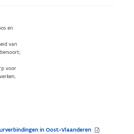
os en 
eid van 
ersoort; 
p voor 
erken, 
uurverbindingen in Oost-Vlaanderen