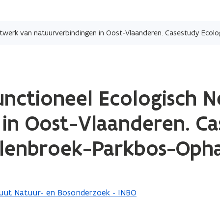
Overslaan
en
naar
de
inhoud
gaan
Functioneel Ecologisch 
in Oost-Vlaanderen. Ca
ilenbroek-Parkbos-Opha
tuut Natuur- en Bosonderzoek - INBO