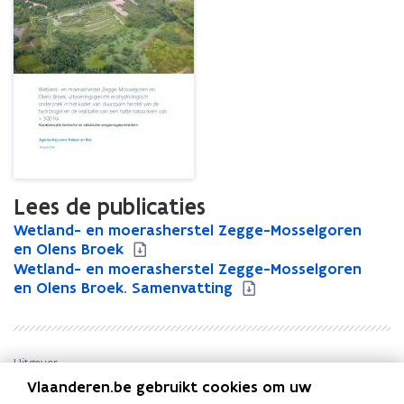
300
ha
Lees de publicaties
W
Wetland- en moerasherstel Zegge-Mosselgoren
W
e
en Olens Broek
e
t
W
Wetland- en moerasherstel Zegge-Mosselgoren
t
W
l
e
en Olens Broek. Samenvatting
l
e
a
t
a
t
n
l
n
l
d
a
d
a
-
n
-
n
Uitgever
e
d
e
d
Vlaanderen.be gebruikt cookies om uw
Agentschap voor Natuur en Bos
n
-
n
-