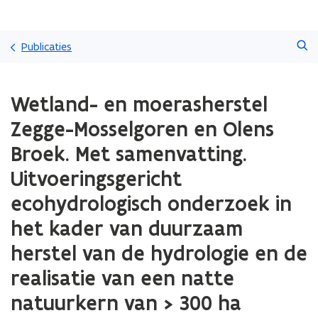
Overslaan
Zoeken
en
Publicaties
naar
de
Gedaan
inhoud
Wetland- en moerasherstel
met
gaan
laden.
Zegge-Mosselgoren en Olens
U
bevindt
Broek. Met samenvatting.
zich
Uitvoeringsgericht
op:
Wetland-
ecohydrologisch onderzoek in
en
moerasherstel
het kader van duurzaam
Zegge-
herstel van de hydrologie en de
Mosselgoren
en
realisatie van een natte
Olens
Broek.
natuurkern van > 300 ha
Met