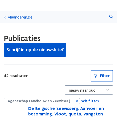
Overslaan
Zoeken
en
Vlaanderen.be
naar
de
Gedaan
inhoud
Publicaties
met
gaan
laden.
U
Schrijf in op de nieuwsbrief
bevindt
zich
op:
Publicaties
S
42 resultaten
Filter
l
u
i
t
p
i
Wis filters
Agentschap Landbouw en Zeevisserij
l
l
D
De Belgische zeevisserij. Aanvoer en
D
e
besomming. Vloot, quota, vangsten
e