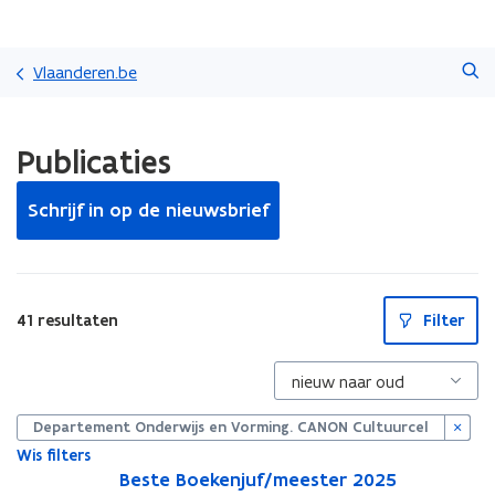
Overslaan
Zoeken
en
Vlaanderen.be
naar
de
Gedaan
inhoud
Publicaties
met
gaan
laden.
U
Schrijf in op de nieuwsbrief
bevindt
zich
op:
Publicaties
S
41 resultaten
Filter
l
u
i
t
p
i
Departement Onderwijs en Vorming. CANON Cultuurcel
l
l
Wis filters
B
Beste Boekenjuf/meester 2025
B