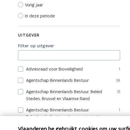
Vorig jaar
In deze periode
UITGEVER
Filter op uitgever
Adviesraad voor Bioveiligheid
1
Agentschap Binnenlands Bestuur
59
Agentschap Binnenlands Bestuur. Beleid
15
Steden, Brussel en Vlaamse Rand
Agentschap Binnenlands Bestuur.
1
Beleidscoördinatie en kennisorganisatie
Vlaanderen.be gebruikt cookies om uw surfe
Agentschap Binnenlands Bestuur. Gelijke
16