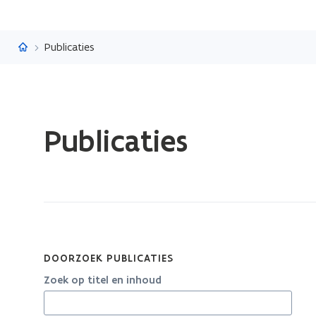
Vlaanderen.be
Publicaties
Gedaan
Publicaties
met
laden.
U
bevindt
zich
op:
Publicaties
DOORZOEK PUBLICATIES
Zoek op titel en inhoud