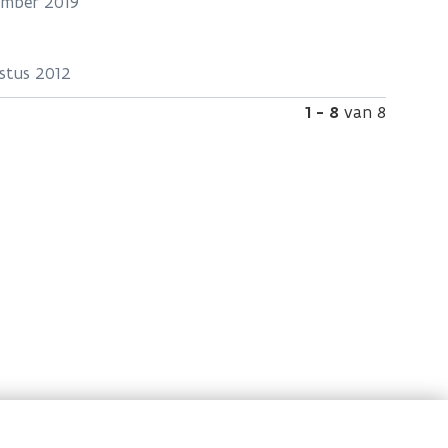
ember 2019
stus 2012
pagina
1 - 8
van 8