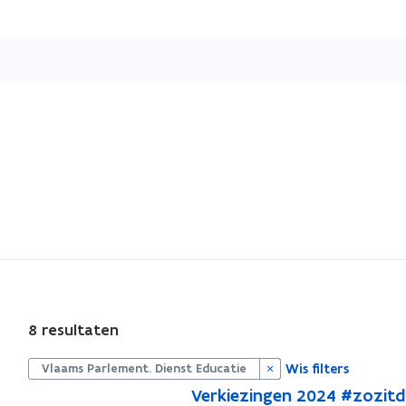
Overslaan
en
naar
de
inhoud
gaan
S
8 resultaten
l
u
i
Wis filters
Vlaams Parlement. Dienst Educatie
t
V
Verkiezingen 2024 #zozitd
p
V