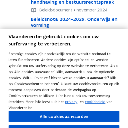
e
handhaving en bestuursrechtspraak
e
l
l
Beleidsdocument • november 2024
e
e
B
Beleidsnota 2024-2029. Onderwijs en
B
i
i
e
vorming
e
d
d
l
l
s
s
Beleidsdocument • november 2024
Vlaanderen.be gebruikt cookies om uw
e
e
n
n
B
Beleidsnota 2024-2029. Werk
B
i
i
surfervaring te verbeteren.
o
o
e
e
d
d
t
t
Beleidsdocument • november 2024
l
l
Sommige cookies zijn noodzakelijk om de website optimaal te
s
s
a
a
e
pagina
1 - 3
van 3
e
laten functioneren. Andere cookies zijn optioneel en worden
n
n
2
2
i
i
gebruikt om uw surfervaring op deze website te verbeteren. Als u
o
o
0
0
d
d
op 'Alle cookies aanvaarden' klikt, aanvaardt u ook de optionele
t
t
2
2
s
s
cookies. Wilt u liever zelf kiezen welke cookies u aanvaardt? Klik
a
a
4
4
n
n
op 'Cookievoorkeuren beheren'. U kunt uw cookievoorkeuren op elk
2
2
-
-
o
o
moment aanpassen door onderaan de webpagina op
0
0
2
2
t
t
Cookievoorkeuren te klikken. Hier kunt u ook uw toestemming
2
2
0
0
a
a
intrekken. Meer info leest u in het
privacy
- en
cookiebeleid
van
4
4
2
2
2
2
Vlaanderen.be.
-
-
9
9
0
0
2
2
.
.
Alle cookies aanvaarden
2
2
0
0
J
J
4
4
2
2
u
u