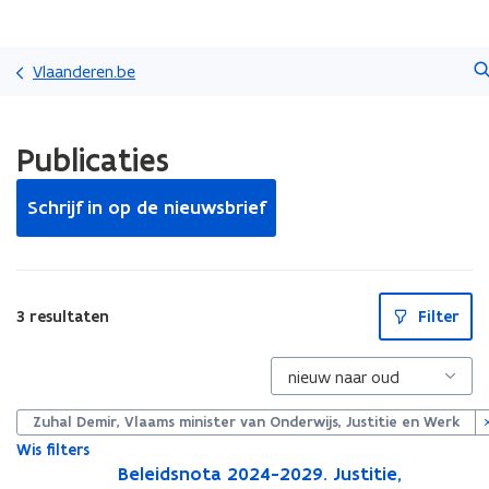
Overslaan
Zoeken
en
Vlaanderen.be
naar
de
Gedaan
inhoud
Publicaties
met
gaan
laden.
U
Schrijf in op de nieuwsbrief
bevindt
zich
op:
Publicaties
S
3 resultaten
Filter
l
u
i
t
p
i
Zuhal Demir, Vlaams minister van Onderwijs, Justitie en Werk
l
l
Wis filters
B
Beleidsnota 2024-2029. Justitie,
B