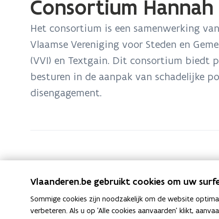
Consortium Hannah 
U
bevindt
Het consortium is een samenwerking van 
zich
Vlaamse Vereniging voor Steden en Gemee
op:
(VVI) en Textgain. Dit consortium biedt 
Consortium
Hannah
besturen in de aanpak van schadelijke pol
Arendt
disengagement.
Instituut
H
Hannah Arendt Instituut (binnen consortiu
H
a
V
VVSG (binnen consortium onder Hannah Aren
V
a
Vlaanderen.be gebruikt cookies om uw surfe
n
V
V
Vlaams Vredesinstituut (binnen consortium 
V
V
n
n
S
l
T
Sommige cookies zijn noodzakelijk om de website optimaal
Textgain (binnen consortium onder Hannah 
T
l
S
n
a
G
a
e
verbeteren. Als u op 'Alle cookies aanvaarden' klikt, aanva
e
a
G
a