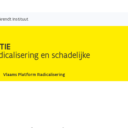
Overslaan
en
rendt Instituut
naar
de
inhoud
TIE
gaan
icalisering en schadelijke
Vlaams Platform Radicalisering