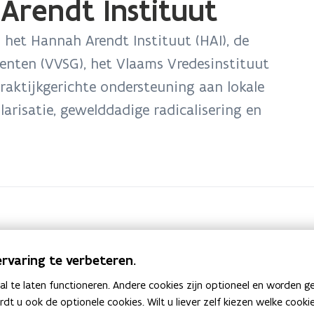
Arendt Instituut
het Hannah Arendt Instituut (HAI), de
nten (VVSG), het Vlaams Vredesinstituut
praktijkgerichte ondersteuning aan lokale
arisatie, gewelddadige radicalisering en
m)
t Instituut)
rvaring te verbeteren.
onder Hannah Arent Instituut)
 te laten functioneren. Andere cookies zijn optioneel en worden g
Arent Instituut)
ardt u ook de optionele cookies. Wilt u liever zelf kiezen welke cook