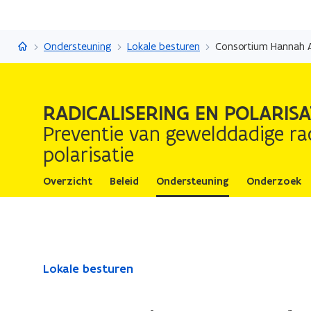
Radicalisering en Polarisatie
Ondersteuning
Lokale besturen
Consortium Hannah A
RADICALISERING EN POLARISA
Preventie van gewelddadige rad
polarisatie
Overzicht
Beleid
Ondersteuning
Onderzoek
Gedaan
Lokale besturen
met
laden.