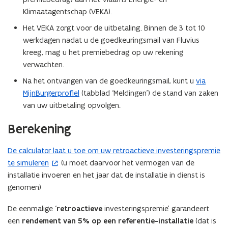
Klimaatagentschap (VEKA).
Het VEKA zorgt voor de uitbetaling. Binnen de 3 tot 10
werkdagen nadat u de goedkeuringsmail van Fluvius
kreeg, mag u het premiebedrag op uw rekening
verwachten.
Na het ontvangen van de goedkeuringsmail, kunt u
via
MijnBurgerprofiel
(tabblad ‘Meldingen’) de stand van zaken
van uw uitbetaling opvolgen.
Berekening
De calculator laat u toe om uw retroactieve investeringspremie
(
te simuleren
(u moet daarvoor het vermogen van de
o
installatie invoeren en het jaar dat de installatie in dienst is
p
genomen)
e
n
De eenmalige ‘
retroactieve
investeringspremie’ garandeert
t
een
rendement van 5%
op
een referentie-installatie
(dat is
i