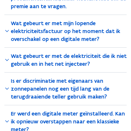
n
v
n
v
premie aan te vragen.
g
e
g
e
s
i
s
i
p
n
p
n
Wat gebeurt er met mijn lopende
r
v
r
v
elektriciteitsfactuur op het moment dat ik
e
e
e
e
m
s
overschakel op een digitale meter?
m
s
i
t
i
t
e
e
e
e
Wat gebeurt er met de elektriciteit die ik niet
z
r
z
r
o
i
gebruik en in het net injecteer?
o
i
n
n
n
n
n
g
n
g
Is er discriminatie met eigenaars van
e
s
e
s
p
p
p
p
zonnepanelen nog een tijd lang van de
a
r
a
r
terugdraaiende teller gebruik maken?
n
e
n
e
e
m
e
m
l
i
l
i
Er werd een digitale meter geïnstalleerd. Kan
e
e
e
e
ik opnieuw overstappen naar een klassieke
n
(
n
(
meter?
(
a
(
a