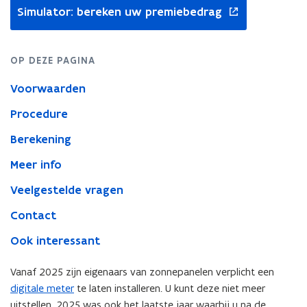
opent
terugdraaiende
Simulator: bereken uw premiebedrag
in
teller
nieuw
venster
OP DEZE PAGINA
Voorwaarden
Procedure
Berekening
Meer info
Veelgestelde vragen
Contact
Ook interessant
Vanaf 2025 zijn eigenaars van zonnepanelen verplicht een
digitale meter
te laten installeren. U kunt deze niet meer
uitstellen. 2025 was ook het laatste jaar waarbij u na de