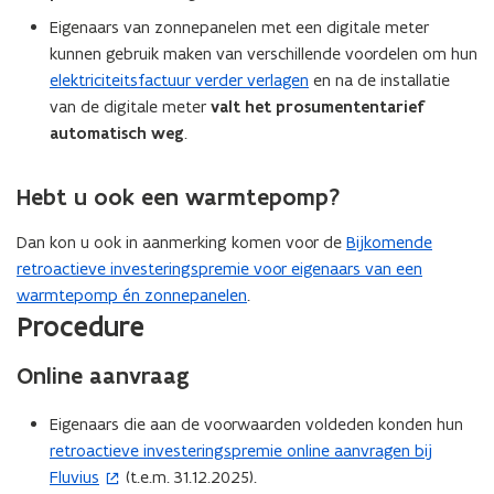
Eigenaars van zonnepanelen met een digitale meter
kunnen gebruik maken van verschillende voordelen om hun
elektriciteitsfactuur verder verlagen
en na de installatie
van de digitale meter
valt het prosumententarief
automatisch weg
.
Hebt u ook een
warmtepomp
?
Dan kon u ook in aanmerking komen voor de
Bijkomende
retroactieve investeringspremie voor eigenaars van een
warmtepomp én zonnepanelen
.
Procedure
Online aanvraag
Eigenaars die aan de voorwaarden voldeden konden hun
retroactieve investeringspremie online aanvragen
bij
(
Fluvius
(t.e.m. 31.12.2025).
o