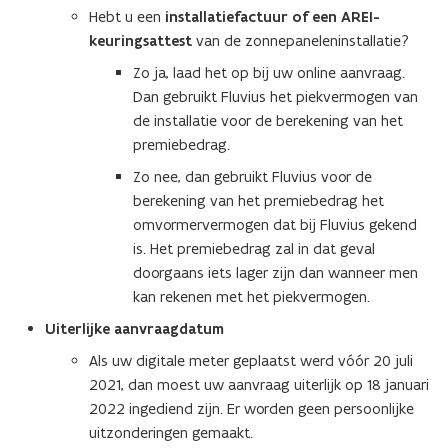
p
Hebt u een
installatiefactuur of een AREI-
e
keuringsattest
van de zonnepaneleninstallatie?
n
Zo ja, laad het op bij uw online aanvraag.
t
Dan gebruikt Fluvius het piekvermogen van
i
de installatie voor de berekening van het
n
premiebedrag.
n
Zo nee, dan gebruikt Fluvius voor de
i
berekening van het premiebedrag het
e
omvormervermogen dat bij Fluvius gekend
u
is. Het premiebedrag zal in dat geval
w
doorgaans iets lager zijn dan wanneer men
v
kan rekenen met het piekvermogen.
e
n
Uiterlijke aanvraagdatum
s
Als uw digitale meter geplaatst werd vóór 20 juli
t
2021, dan moest uw aanvraag uiterlijk op 18 januari
e
2022 ingediend zijn. Er worden geen persoonlijke
r
uitzonderingen gemaakt.
)