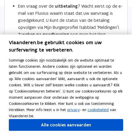
e
e
k
n
Een vraag over de
uitbetaling
? Wacht eerst op de e-
n
n
n
t
mail van Fluvius waarin staat dat uw aanvraag is
t
t
a
i
goedgekeurd. U kunt de status van de betaling
i
i
a
n
opvolgen via Mijn Burgerprofiel (tabblad ‘Meldingen’).
n
n
r
u
2 weken na goedkeuring
nog geen betaling
n
n
k
w
ontvangen? Mail naar
veka@vlaanderen.be
.
(
Vlaanderen.be gebruikt cookies om uw
i
i
l
e
o
surfervaring te verbeteren.
e
e
e
-
p
u
u
m
Sommige cookies zijn noodzakelijk om de website optimaal te
m
e
w
w
b
laten functioneren. Andere cookies zijn optioneel en worden
a
n
v
v
o
Ook interessant
gebruikt om uw surfervaring op deze website te verbeteren. Als u
i
t
e
e
r
op 'Alle cookies aanvaarden' klikt, aanvaardt u ook de optionele
B
Bijkomende retroactieve investeringspremie voor
B
l
i
n
n
d
cookies. Wilt u liever zelf kiezen welke cookies u aanvaardt? Klik
i
eigenaars van een warmtepomp én
i
a
n
op 'Cookievoorkeuren beheren'. U kunt uw cookievoorkeuren op elk
s
s
j
zonnepanelen na afschaffing van terugdraaiende
j
moment aanpassen door onderaan de webpagina op
p
u
t
t
k
teller
k
Cookievoorkeuren te klikken. Hier kunt u ook uw toestemming
p
w
o
R
e
e
Retroactieve investeringspremie voor eigenaars
o
R
intrekken. Meer info leest u in het
privacy
- en
cookiebeleid
van
l
m
e
e
van een microwarmte-krachtkoppeling of kleine
m
e
r
r
Vlaanderen.be.
e
t
windmolen na afschaffing van terugdraaiende
i
e
t
-
Alle cookies aanvaarden
n
r
teller
n
r
c
m
d
o
U
Uitspraak (arrest) Grondwettelijk Hof over het
d
o
U