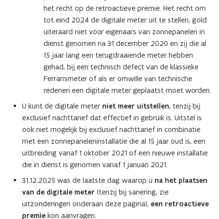
n
het recht op de retroactieve premie. Het recht om
i
tot eind 2024 de digitale meter uit te stellen, gold
e
uiteraard niet voor eigenaars van zonnepanelen in
u
dienst genomen na 31 december 2020 en zij die al
w
15 jaar lang een terugdraaiende meter hebben
v
gehad, bij een technisch defect van de klassieke
e
Ferrarismeter of als er omwille van technische
n
redenen een digitale meter geplaatst moet worden.
s
U kunt de digitale meter
niet meer uitstellen
, tenzij bij
t
exclusief nachttarief dat effectief in gebruik is. Uitstel is
e
ook niet mogelijk bij exclusief nachttarief in combinatie
r
met een zonnepaneleninstallatie die al 15 jaar oud is, een
)
uitbreiding vanaf 1 oktober 2021 of een nieuwe installatie
die in dienst is genomen vanaf 1 januari 2021.
31.12.2025 was de laatste dag waarop u
na het plaatsen
van de digitale meter
(tenzij bij sanering, zie
uitzonderingen onderaan deze pagina),
een retroactieve
premie
kon aanvragen.