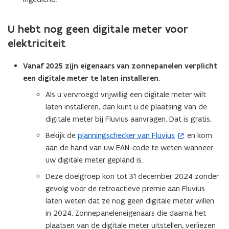
U hebt nog geen digitale meter voor
elektriciteit
Vanaf 2025 zijn eigenaars van zonnepanelen verplicht
een digitale meter te laten installeren
.
Als u vervroegd vrijwillig een digitale meter wilt
laten installeren, dan kunt u de plaatsing van de
digitale meter bij Fluvius aanvragen. Dat is gratis.
Bekijk de
planningschecker van Fluvius
en kom
(
aan de hand van uw EAN-code te weten wanneer
o
uw digitale meter gepland is.
p
e
Deze doelgroep kon tot 31 december 2024 zonder
n
gevolg voor de retroactieve premie aan Fluvius
t
laten weten dat ze nog geen digitale meter willen
i
in 2024. Zonnepaneleneigenaars die daarna het
n
plaatsen van de digitale meter uitstellen, verliezen