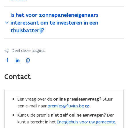
F
p
F
p
l
p
l
p
Is het voor zonnepaneleneigenaars
u
s
u
s
interessant om te investeren in een
v
.
v
.
i
e
thuisbatterij?
i
e
u
n
u
n
s
e
s
e
)
r
)
r
Deel deze pagina
g
g
i
F
L
K
i
e
e
a
i
o
s
s
c
n
p
Contact
p
p
e
k
i
a
a
b
e
e
r
r
o
d
e
e
e
Een vraag over de
online premieaanvraag
? Stuur
o
i
r
n
n
een e-mail naar
premies@fluvius.be
.
(
.
k
n
l
.
o
b
b
o
o
i
Kunt u de premie
niet zelf online aanvragen
? Dan
e
e
p
p
p
n
kunt u terecht in het
Energiehuis voor uw gemeente.
)
)
e