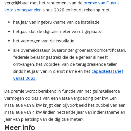
vergelijkbaar met het rendement van de
premie van Fluvius
n
voor zonnepanelen
sinds 2021)
en houdt rekening met:
n
i
het jaar van ingebruikname van de installatie
e
het jaar dat de digitale meter wordt geplaatst
u
w
het vermogen van de installatie
v
alle overheidssteun (waaronder groenestroomcertificaten,
e
federale belastingaftrek) die de eigenaar al heeft
n
ontvangen, het voordeel van de terugdraaiende teller
s
sinds het jaar van in dienst name en het
capaciteitstarief
t
vanaf 2023
.
e
r
De premie wordt berekend in functie van het geïnstalleerde
)
vermogen op basis van een vaste vergoeding per kW. Een
installatie van 8 kW krijgt dan bijvoorbeeld het dubbel van een
installatie van 4 kW (indien hetzelfde jaar van indienstname en
jaar van plaatsing van de digitale meter).
Meer info