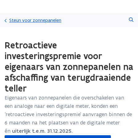
Overslaan
Zoeken
en
Steun voor zonnepanelen
naar
de
Gedaan
inhoud
Retroactieve
met
gaan
laden.
investeringspremie voor
U
bevindt
eigenaars van zonnepanelen na
zich
afschaffing van terugdraaiende
op:
Retroactieve
teller
investeringspremie
voor
Eigenaars van zonnepanelen die overschakelen van
eigenaars
een analoge naar een digitale meter, konden een
van
zonnepanelen
‘retroactieve investeringspremie’ aanvragen binnen de
na
6 maanden na het plaatsen van de digitale meter
afschaffing
én
uiterlijk t.e.m. 31.12.2025.
van