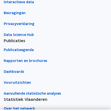
Interactieve data
u
u
m
w
w
b
Bevragingen
v
v
o
e
e
r
Privacyverklaring
n
n
d
s
s
Data Science Hub
t
t
Publicaties
e
e
Publicatieagenda
r
r
Rapporten en brochures
Dashboards
Vooruitzichten
Aanvullende statistische analyses
Statistiek Vlaanderen
Over het netwerk