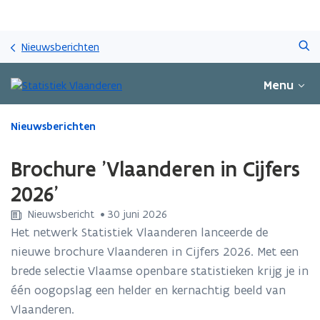
Overslaan
Zoeken
en
Nieuwsberichten
naar
de
Menu
inhoud
gaan
Gedaan
Nieuwsberichten
met
laden.
Brochure 'Vlaanderen in Cijfers
U
bevindt
2026'
zich
Nieuwsbericht
 •
30 juni 2026
op:
Brochure
Het netwerk Statistiek Vlaanderen lanceerde de
'Vlaanderen
nieuwe brochure Vlaanderen in Cijfers 2026. Met een
in
brede selectie Vlaamse openbare statistieken krijg je in
Cijfers
één oogopslag een helder en kernachtig beeld van
2026'
Vlaanderen.