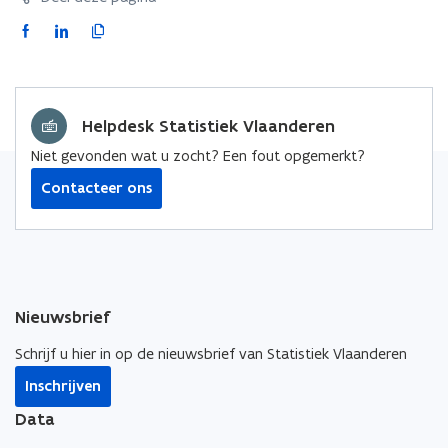
F
L
K
a
i
o
c
n
p
e
k
i
Helpdesk Statistiek Vlaanderen
b
e
e
o
d
e
Niet gevonden wat u zocht? Een fout opgemerkt?
o
i
r
Contacteer ons
k
n
l
o
o
i
p
p
n
e
e
k
n
n
n
Nieuwsbrief
t
t
a
i
i
a
Schrijf u hier in op de nieuwsbrief van Statistiek Vlaanderen
n
n
r
Inschrijven
n
n
k
i
i
l
Data
e
e
e