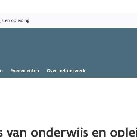
Overslaan
en
js en opleiding
naar
de
inhoud
gaan
en
Evenementen
Over het netwerk
s van onderwijs en ople