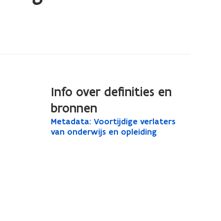
Info over definities en
bronnen
M
Metadata: Voortijdige verlaters
M
e
van onderwijs en opleiding
e
t
t
a
a
d
a
d
t
a
a
t
:
V
a