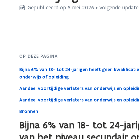
bevindt
Gepubliceerd op 8 mei 2026 • Volgende update
zich
op:
Voortijdige
verlaters
van
onderwijs
OP DEZE PAGINA
en
Bijna 6% van 18- tot 24-jarigen heeft geen kwalificati
opleiding
onderwijs of opleiding
Aandeel voortijdige verlaters van onderwijs en opleid
Aandeel voortijdige verlaters van onderwijs en oplei
Bronnen
Bijna 6% van 18- tot 24-jar
van het niveau secundair o