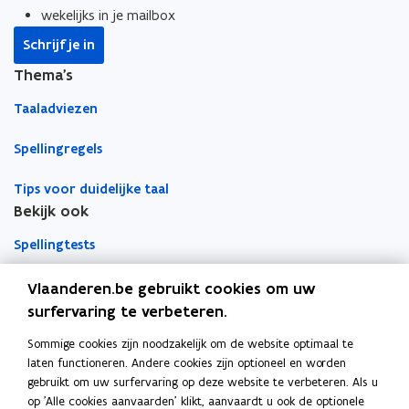
wekelijks in je mailbox
e
i
e
i
n
n
r
t
e
t
e
n
n
k
Schrijf je in
w
s
w
s
i
i
l
i
e
Thema's
i
e
e
e
e
e
e
e
e
u
u
m
Taaladviezen
j
n
j
n
w
w
b
e
g
e
g
Spellingregels
v
v
o
d
e
d
e
o
s
o
s
e
e
r
e
c
Tips voor duidelijke taal
e
c
n
n
d
l
h
l
h
Bekijk ook
s
s
g
i
g
i
t
t
Spellingtests
r
k
r
k
e
e
o
t
o
t
r
r
e
m
Boek- en webwijzer
e
m
Vlaanderen.be gebruikt cookies om uw
p
e
p
e
surfervaring te verbeteren.
i
d
i
d
Afkortingenlijst
s
i
s
i
Sommige cookies zijn noodzakelijk om de website optimaal te
Meer informatie
u
u
laten functioneren. Andere cookies zijn optioneel en worden
m
Over Team Taaladvies
m
gebruikt om uw surfervaring op deze website te verbeteren. Als u
op 'Alle cookies aanvaarden' klikt, aanvaardt u ook de optionele