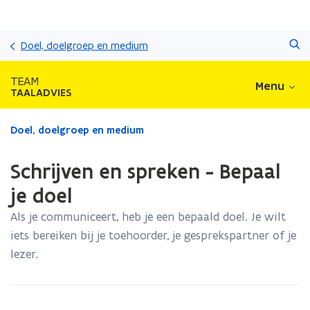
Overslaan
Zoeken
en
Doel, doelgroep en medium
naar
de
TEAM
Menu
inhoud
TAALADVIES
gaan
Gedaan
Doel, doelgroep en medium
met
laden.
Schrijven en spreken - Bepaal
U
bevindt
je doel
zich
Als je communiceert, heb je een bepaald doel. Je wilt
op:
Schrijven
iets bereiken bij je toehoorder, je gesprekspartner of je
en
lezer.
spreken
-
Bepaal
je