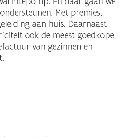
n warmtepomp. En daar gaan we
ondersteunen. Met premies,
geleiding aan huis. Daarnaast
iciteit ook de meest goedkope
iefactuur van gezinnen en
.
n