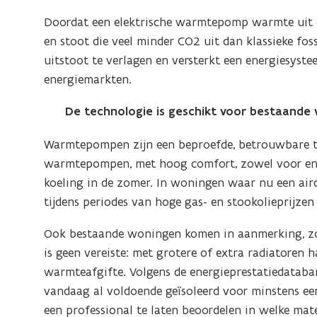
Doordat een elektrische warmtepomp warmte uit 
en stoot die veel minder CO2 uit dan klassieke foss
uitstoot te verlagen en versterkt een energiesyste
energiemarkten.
De technologie is geschikt voor bestaande
Warmtepompen zijn een beproefde, betrouwbare te
warmtepompen, met hoog comfort, zowel voor ener
koeling in de zomer. In woningen waar nu een airc
tijdens periodes van hoge gas- en stookolieprijze
Ook bestaande woningen komen in aanmerking, zol
is geen vereiste: met grotere of extra radiatore
warmteafgifte. Volgens de energieprestatiedatab
vandaag al voldoende geïsoleerd voor minstens ee
een professional te laten beoordelen in welke m