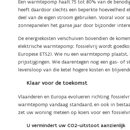
Een warmtepomp haalt 75 tot 80% van de benodig
een
heeft daardoor slechts een beperkte hoeveelheid e
warmtepomp
deel van de eigen stroom gebruiken. Vooral voor 
zonnepanelen het ganse jaar door bijzonder intere
De energiekosten verschuiven bovendien de komen
elektrische warmtepomp: fossielvrij wordt goedkop
Europese ETS2). Wie nu een warmtepomp plaatst, 
prijsstijgingen. Wie daarentegen nog een gas- of sto
levensloop van die ketel hogere kosten en blijvend
Klaar voor de toekomst
Vlaanderen en Europa evolueren richting fossielv
warmtepomp vandaag standaard, en ook in besta
zet uw woning meteen op koers voor een fossielvr
U vermindert uw CO2-uitstoot aanzienlijk