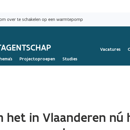
Overslaan
en
s om over te schakelen op een warmtepomp
naar
de
inhoud
ATAGENTSCHAP
gaan
Vacatures
hema's
Projectoproepen
Studies
m het in Vlaanderen nú