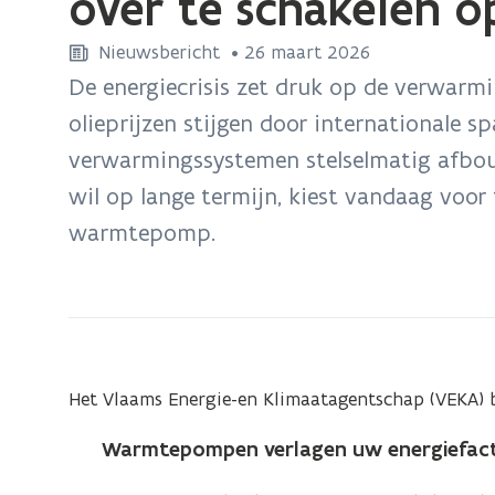
over te schakelen 
zich
op:
Nieuwsbericht
 •
26 maart 2026
Vijf
De energiecrisis zet druk op de verwarm
redenen
olieprijzen stijgen door internationale sp
waarom
verwarmingssystemen stelselmatig afbouw
het
wil op lange termijn, kiest vandaag voor
in
Vlaanderen
warmtepomp.
nú
het
moment
is
om
Het Vlaams Energie-en Klimaatagentschap (VEKA) bu
over
te
Warmtepompen verlagen uw energiefact
schakelen
op