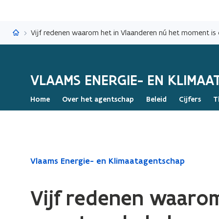
Vlaams Energie- en Klimaatagentschap
Vijf redenen waarom het in Vlaanderen nú het moment i
VLAAMS ENERGIE- EN KLIMA
Home
Over het agentschap
Beleid
Cijfers
T
Gedaan
Vlaams Energie- en Klimaatagentschap
met
laden.
Vijf redenen waaro
U
bevindt