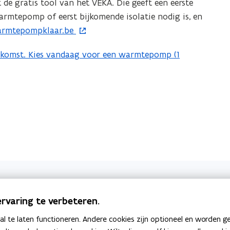
 gratis tool van het VEKA. Die geeft een eerste
rmtepomp of eerst bijkomende isolatie nodig is, en
rmtepompklaar.be
ekomst. Kies vandaag voor een warmtepomp (1
r
Info op Vlaanderen.be o
rvaring te verbeteren.
 voor professionelen
Bouwen en verbouwen
 te laten functioneren. Andere cookies zijn optioneel en worden g