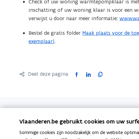
Check of uw woning warmtepompklaar is met de
inschatting of uw woning klaar is voor een wa
verwijst u door naar meer informatie:
www.wa
(
o
Bestel de gratis folder
Maak plaats voor de to
p
exemplaar)
.
e
n
t
i
F
L
K
Deel deze pagina
n
a
i
o
n
c
n
p
i
e
k
i
e
b
e
e
u
o
d
e
w
Blijf op de hoogte
Snel naa
Vlaanderen.be gebruikt cookies om uw surfe
o
i
r
v
Schrijf u in op de VEKA-
EPB-pedia
k
n
l
Sommige cookies zijn noodzakelijk om de website optimaal
e