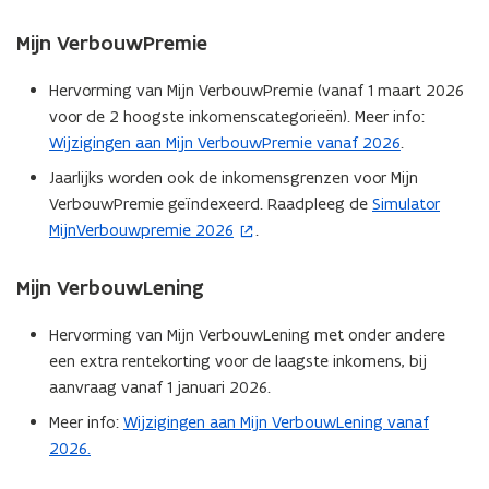
Mijn VerbouwPremie
Hervorming van Mijn VerbouwPremie (vanaf 1 maart 2026
voor de 2 hoogste inkomenscategorieën). Meer info:
Wijzigingen aan Mijn VerbouwPremie vanaf 2026
.
Jaarlijks worden ook de inkomensgrenzen voor Mijn
VerbouwPremie geïndexeerd. Raadpleeg de
Simulator
(
MijnVerbouwpremie 2026
.
o
p
e
Mijn VerbouwLening
n
Hervorming van Mijn VerbouwLening met onder andere
t
een extra rentekorting voor de laagste inkomens, bij
i
aanvraag vanaf 1 januari 2026.
n
n
Meer info:
Wijzigingen aan Mijn VerbouwLening vanaf
i
2026.
e