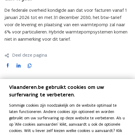
De federale overheid kondigde aan dat voor facturen vanaf 1
januari 2026 tot en met 31 december 2030, het btw-tarief
voor de levering en plaatsing van een warmtepomp zal naar
6% voor particulieren. Hybride warmtepompsystemen komen
niet in aanmerking voor dit tarief.
Deel deze pagina
F
L
K
a
i
o
c
n
p
e
k
i
Vlaanderen.be gebruikt cookies om uw
Blijf op de hoogte
b
e
e
surfervaring te verbeteren.
o
d
e
Schrijf u in op de VEKA-nieuwsbrieven.
Sommige cookies zijn noodzakelijk om de website optimaal te
o
i
r
VEKA-nieuwsbrieven
laten functioneren. Andere cookies zijn optioneel en worden
k
n
l
gebruikt om uw surfervaring op deze website te verbeteren. Als u
Snel naar
o
o
i
op 'Alle cookies aanvaarden' klikt, aanvaardt u ook de optionele
p
p
n
cookies. Wilt u liever zelf kiezen welke cookies u aanvaardt? Klik
EPB-pedia voor professionelen