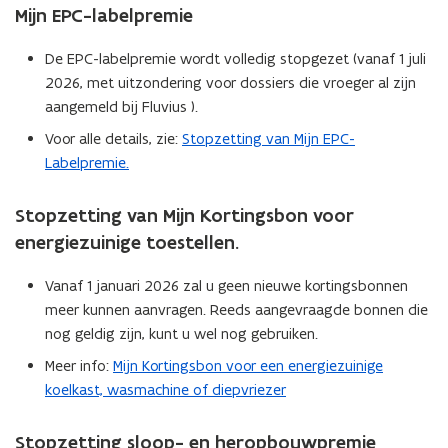
u
Mijn EPC-labelpremie
w
v
De EPC-labelpremie wordt volledig stopgezet (vanaf 1 juli
e
2026, met uitzondering voor dossiers die vroeger al zijn
n
aangemeld bij Fluvius ).
s
Voor alle details, zie:
Stopzetting van Mijn EPC-
t
Labelpremie.
e
r
Stopzetting van Mijn Kortingsbon voor
)
energiezuinige toestellen
.
Vanaf 1 januari 2026 zal u geen nieuwe kortingsbonnen
meer kunnen aanvragen. Reeds aangevraagde bonnen die
nog geldig zijn, kunt u wel nog gebruiken.
Meer info:
Mijn Kortingsbon voor een energiezuinige
koelkast, wasmachine of diepvriezer
Stopzetting sloop- en heropbouwpremie