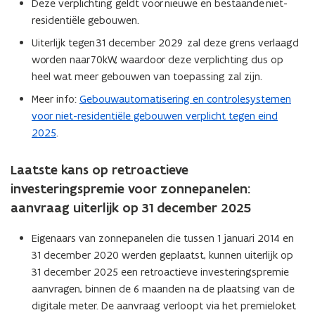
Deze verplichting geldt voor nieuwe en bestaande niet-
w
residentiële gebouwen.
v
Uiterlijk tegen 31 december 2029 zal deze grens verlaagd
e
worden naar 70kW, waardoor deze verplichting dus op
n
heel wat meer gebouwen van toepassing zal zijn.
s
t
Meer info:
Gebouwautomatisering en controlesystemen
e
voor niet-residentiële gebouwen verplicht tegen eind
r
2025
.
)
Laatste kans op retroactieve
investeringspremie voor zonnepanelen:
aanvraag uiterlijk op 31 december 2025
Eigenaars van zonnepanelen die tussen 1 januari 2014 en
31 december 2020 werden geplaatst, kunnen uiterlijk op
31 december 2025 een retroactieve investeringspremie
aanvragen, binnen de 6 maanden na de plaatsing van de
digitale meter. De aanvraag verloopt via het premieloket