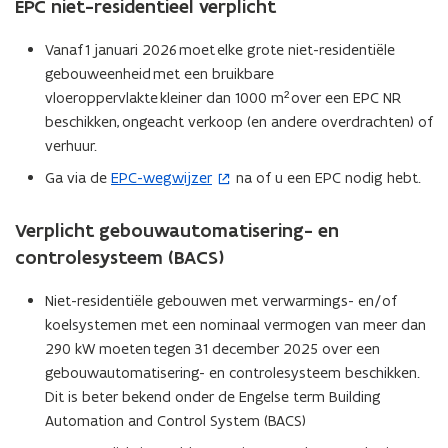
EPC niet-residentieel verplicht
Vanaf 1 januari 2026 moet elke grote niet-residentiële
gebouweenheid met een bruikbare
vloeroppervlakte kleiner dan 1000 m² over een EPC NR
beschikken, ongeacht verkoop (en andere overdrachten) of
verhuur.
Ga via de
EPC-wegwijzer
na of u een EPC nodig hebt.
(
o
p
Verplicht gebouwautomatisering- en
e
controlesysteem (BACS)
n
t
Niet-residentiële gebouwen met verwarmings- en/of
i
koelsystemen met een nominaal vermogen van meer dan
n
290 kW moeten tegen 31 december 2025 over een
n
gebouwautomatisering- en controlesysteem beschikken.
i
Dit is beter bekend onder de Engelse term Building
e
Automation and Control System (BACS)
u