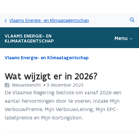
Overslaan
Zoeken
en
Vlaams Energie- en Klimaatagentschap
naar
de
VLAAMS ENERGIE- EN
Menu
inhoud
KLIMAATAGENTSCHAP
gaan
Gedaan
Vlaams Energie- en Klimaatagentschap
met
laden.
Wat wijzigt er in 2026?
U
bevindt
Nieuwsbericht
 •
3 december 2025
zich
De Vlaamse Regering besliste om vanaf 2026 een
op:
aantal hervormingen door te voeren, inzake Mijn
Wat
VerbouwPremie, Mijn VerbouwLening, Mijn EPC-
wijzigt
er
labelpremie en Mijn Kortingsbon.
in
2026?