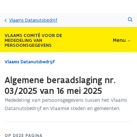
Overslaan
Zoeken
en
Vlaams Datanutsbedrijf
naar
de
VLAAMS COMITÉ VOOR DE
inhoud
Menu
MEDEDELING VAN
PERSOONSGEGEVENS
gaan
Gedaan
Vlaams Datanutsbedrijf
met
laden.
Algemene beraadslaging nr.
U
bevindt
03/2025 van 16 mei 2025
zich
Mededeling van persoonsgegevens tussen het Vlaams
op:
Algemene
Datanutsbedrijf en Vlaamse steden en gemeenten.
beraadslaging
nr.
03/2025
van
OP DEZE PAGINA