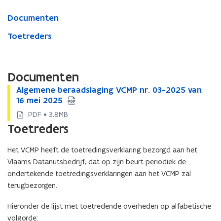
16
mei
Documenten
2025
Toetreders
Documenten
A
Algemene beraadslaging VCMP nr. 03-2025 van
A
l
16 mei 2025
l
g
g
PDF • 3,8MB
e
e
Toetreders
m
m
e
e
Het VCMP heeft de toetredingsverklaring bezorgd aan het
n
n
e
Vlaams Datanutsbedrijf, dat op zijn beurt periodiek de
e
b
b
ondertekende toetredingsverklaringen aan het VCMP zal
e
e
terugbezorgen.
r
r
a
a
Hieronder de lijst met toetredende overheden op alfabetische
a
a
volgorde: