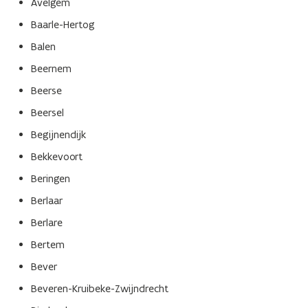
Avelgem
v
v
Baarle-Hertog
a
a
n
n
Balen
1
1
Beernem
6
6
m
m
Beerse
e
e
Beersel
i
i
2
2
Begijnendijk
0
0
Bekkevoort
2
2
5
5
Beringen
Berlaar
Berlare
Bertem
Bever
Beveren-Kruibeke-Zwijndrecht