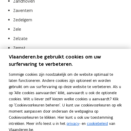
Zandhoven
Zaventem
Zedelgem
Zele
Zelzate
Zemst
Vlaanderen.be gebruikt cookies om uw
Zoersel
surfervaring te verbeteren.
Zonhoven
Sommige cookies zijn noodzakelijk om de website optimaal te
Zonnebeke
laten functioneren. Andere cookies zijn optioneel en worden
Zottegem
gebruikt om uw surfervaring op deze website te verbeteren. Als u
op 'Alle cookies aanvaarden' klikt, aanvaardt u ook de optionele
Zuienkerke
cookies. Wilt u liever zelf kiezen welke cookies u aanvaardt? Klik
Zulte
op 'Cookievoorkeuren beheren'. U kunt uw cookievoorkeuren op elk
moment aanpassen door onderaan de webpagina op
Zutendaal
Cookievoorkeuren te klikken. Hier kunt u ook uw toestemming
Zwalm
intrekken. Meer info leest u in het
privacy
- en
cookiebeleid
van
Vlaanderen.be.