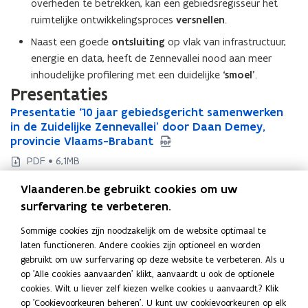
overheden te betrekken, kan een gebiedsregisseur het
ruimtelijke ontwikkelingsproces
versnellen
.
Naast een goede
ontsluiting
op vlak van infrastructuur,
energie en data, heeft de Zennevallei nood aan meer
inhoudelijke profilering met een duidelijke
‘smoel’
.
Presentaties
P
Presentatie ‘10 jaar gebiedsgericht samenwerken
P
r
in de Zuidelijke Zennevallei’ door Daan Demey,
r
e
provincie Vlaams-Brabant
e
s
s
PDF • 6,1MB
e
e
P
Presentatie ‘ROADMAP 2030: ruimte voor water
P
n
n
Vlaanderen.be gebruikt cookies om uw
r
en ondernemerschap in de zuidelijke Zennevallei’
r
t
t
e
door Ward Verbakel, PlusOffice
surfervaring te verbeteren.
e
a
a
s
s
PDF • 34,7MB
t
t
Sommige cookies zijn noodzakelijk om de website optimaal te
e
e
i
i
laten functioneren. Andere cookies zijn optioneel en worden
n
n
e
e
gebruikt om uw surfervaring op deze website te verbeteren. Als u
t
Deel deze pagina
t
‘
‘
op 'Alle cookies aanvaarden' klikt, aanvaardt u ook de optionele
a
a
1
F
L
K
1
cookies. Wilt u liever zelf kiezen welke cookies u aanvaardt? Klik
t
t
0
0
a
i
o
op 'Cookievoorkeuren beheren'. U kunt uw cookievoorkeuren op elk
i
i