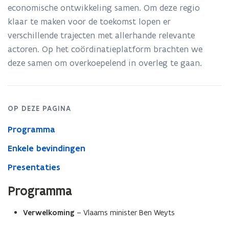
van
economische ontwikkeling samen. Om deze regio
de
klaar te maken voor de toekomst lopen er
toekomst
in
verschillende trajecten met allerhande relevante
de
actoren. Op het coördinatieplatform brachten we
Zennevallei
deze samen om overkoepelend in overleg te gaan.
OP DEZE PAGINA
Programma
Enkele bevindingen
Presentaties
Programma
Verwelkoming
– Vlaams minister Ben Weyts