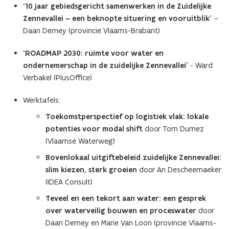
‘10 jaar gebiedsgericht samenwerken in de Zuidelijke
Zennevallei – een beknopte situering en vooruitblik’
–
Daan Demey (provincie Vlaams-Brabant)
‘ROADMAP 2030: ruimte voor water en
ondernemerschap in de zuidelijke Zennevallei’
- Ward
Verbakel (PlusOffice)
Werktafels:
Toekomstperspectief op logistiek vlak: lokale
potenties voor modal shift
door Tom Dumez
(Vlaamse Waterweg)
Bovenlokaal uitgiftebeleid zuidelijke Zennevallei:
slim kiezen, sterk groeien
door An Descheemaeker
(IDEA Consult)
Teveel en een tekort aan water: een gesprek
over waterveilig bouwen en proceswater
door
Daan Demey en Marie Van Loon (provincie Vlaams-