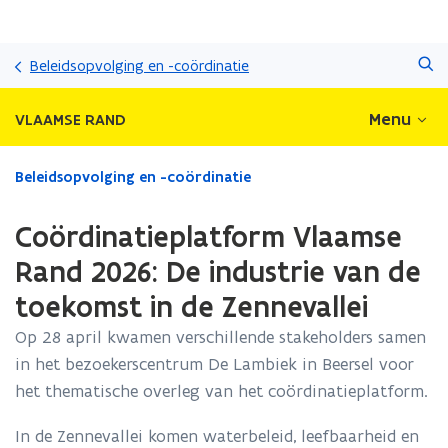
Overslaan
Zoeken
en
Beleidsopvolging en -coördinatie
naar
de
Menu
VLAAMSE RAND
inhoud
gaan
Gedaan
Beleidsopvolging en -coördinatie
met
laden.
Coördinatieplatform Vlaamse
U
bevindt
Rand 2026: De industrie van de
zich
toekomst in de Zennevallei
op:
Coördinatieplatform
Op 28 april kwamen verschillende stakeholders samen
Vlaamse
in het bezoekerscentrum De Lambiek in Beersel voor
Rand
2026:
het thematische overleg van het coördinatieplatform.
De
industrie
In de Zennevallei komen waterbeleid, leefbaarheid en