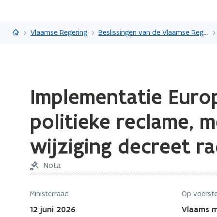
Vlaanderen.be
Vlaamse Regering
Beslissingen van de Vlaamse Regering
Gedaan
Implementatie Europ
met
laden.
politieke reclame, me
U
bevindt
wijziging decreet r
zich
op:
Nota
Implementatie
Europese
Ministerraad
Op voorste
regelgeving
over
12 juni 2026
Vlaams mi