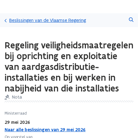
Overslaan
Zoeken
en
Beslissingen van de Vlaamse Regering
naar
de
Gedaan
inhoud
Regeling veiligheidsmaatregelen
met
gaan
laden.
bij oprichting en exploitatie
U
bevindt
van aardgasdistributie-
zich
installaties en bij werken in
op:
Regeling
nabijheid van die installaties
veiligheidsmaatregelen
bij
Nota
oprichting
en
Ministerraad
exploitatie
van
29 mei 2026
aardgasdistributie-
Naar alle beslissingen van 29 mei 2026
installaties
Op voorstel van