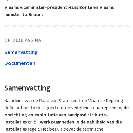
en
Vlaams viceminister-president Hans Bonte en Vlaams
bij
werken
minister Jo Brouns
in
nabijheid
van
die
OP DEZE PAGINA
installaties
Samenvatting
Documenten
Samenvatting
Na advies van de Raad van State keurt de Vlaamse Regering
definitief het besluit goed dat de veiligheidsmaatregelen bij
de
oprichting en exploitatie van aardgasdistributie-
installaties
en bij
werkzaamheden in de nabijheid van die
installaties
regelt. Het besluit bevat de technische