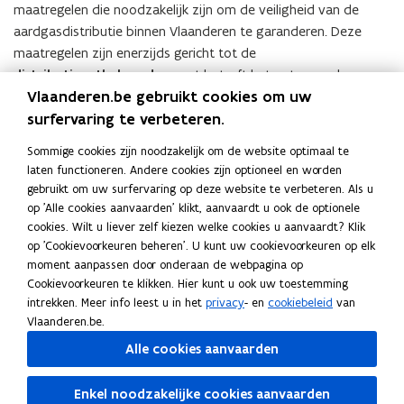
maatregelen die noodzakelijk zijn om de veiligheid van de
aardgasdistributie binnen Vlaanderen te garanderen. Deze
maatregelen zijn enerzijds gericht tot de
distributienetbeheerders
wat betreft het ontwerp, de
Vlaanderen.be gebruikt cookies om uw
aanleg, de ingebruikstelling, de exploitatie en het onderhoud
surfervaring te verbeteren.
van aardgasdistributie-installaties; en anderzijds tot
derden
die werken uitvoeren aan of in de nabije omgeving van
Sommige cookies zijn noodzakelijk om de website optimaal te
installaties voor aardgasdistributie
.
laten functioneren. Andere cookies zijn optioneel en worden
Documenten
gebruikt om uw surfervaring op deze website te verbeteren. Als u
V
op 'Alle cookies aanvaarden' klikt, aanvaardt u ook de optionele
VR 2026 2905 DOC.0558-1 BVR
V
R
cookies. Wilt u liever zelf kiezen welke cookies u aanvaardt? Klik
Aardgasdistributieveiligheid - nota BIS
R
2
op 'Cookievoorkeuren beheren'. U kunt uw cookievoorkeuren op elk
2
PDF • 274,3KB
0
moment aanpassen door onderaan de webpagina op
0
V
VR 2026 2905 DOC.0558-2 BVR
V
2
Cookievoorkeuren te klikken. Hier kunt u ook uw toestemming
2
R
Aardgasdistributieveiligheid - BVR BIS
R
6
intrekken. Meer info leest u in het
privacy
- en
cookiebeleid
van
6
2
2
PDF • 242,2KB
2
Vlaanderen.be.
2
0
0
V
VR 2026 2905 DOC.0558-3 BVR
9
V
9
Alle cookies aanvaarden
2
2
R
Aardgasdistributieveiligheid - advies
0
R
0
6
6
2
5
2
5
PDF • 417,2KB
2
2
Enkel noodzakelijke cookies aanvaarden
0
D
0
D