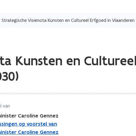
Overslaan
en
Strategische Visienota Kunsten en Cultureel Erfgoed in Vlaandere
naar
de
inhoud
gaan
ota Kunsten en Cultureel
030)
l van
inister Caroline Gennez
issingen op voorstel van
inister Caroline Gennez