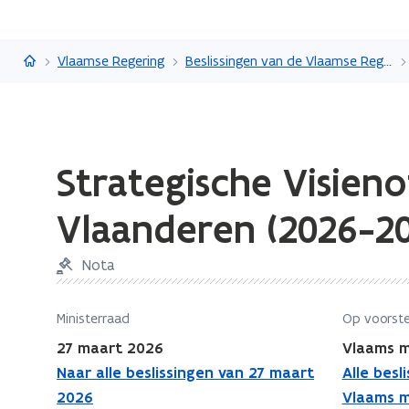
Vlaanderen.be
Vlaamse Regering
Beslissingen van de Vlaamse Regering
Gedaan
Strategische Visien
met
laden.
Vlaanderen (2026-2
U
bevindt
Nota
zich
op:
Strategische
Ministerraad
Op voorste
Visienota
27 maart 2026
Vlaams m
Kunsten
Naar alle beslissingen van 27 maart
Alle besl
en
2026
Vlaams m