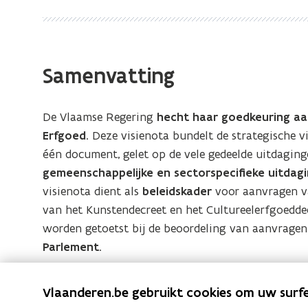
Cultureel
Erfgoed
in
Vlaanderen
Samenvatting
(2026-
2030)
De Vlaamse Regering
hecht haar goedkeuring aa
Erfgoed
. Deze visienota bundelt de strategische v
één document, gelet op de vele gedeelde uitdaginge
gemeenschappelijke en sectorspecifieke uitdag
visienota dient als
beleidskader
voor aanvragen 
van het Kunstendecreet en het Cultureelerfgoedde
worden getoetst bij de beoordeling van aanvragen
Parlement
.
Documenten
V
VR 2026 2703 DOC.0283-1 Strategische V
Vlaanderen.be gebruikt cookies om uw surfe
V
R