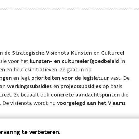
n de Strategische Visienota Kunsten en Cultureel
isie voor het
kunsten- en cultureelerfgoedbeleid
in
n en beleidsinitiatieven. Ze gaat in op
ingen
en legt
prioriteiten voor de legislatuur
vast. De
van
werkingssubsidies
en
projectsubsidies
op basis
creet. Ze bepaalt ook
concrete aandachtspunten
die
. De visienota wordt nu
voorgelegd aan het Vlaams
isienota Kunsten en Erfgoed - nota
rvaring te verbeteren.