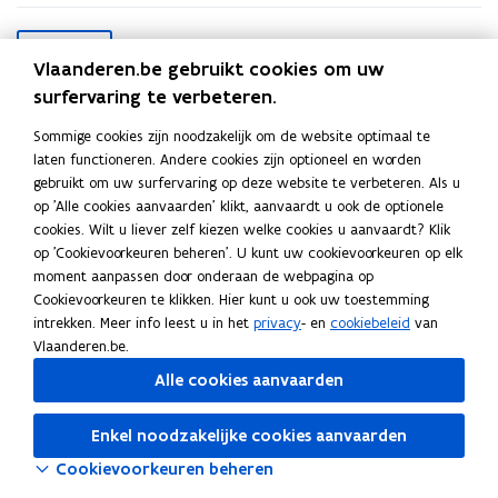
S
Filter
l
Vlaanderen.be gebruikt cookies om uw
u
i
surfervaring te verbeteren.
t
Wis filters
24 juni 2022 - 24 juni 2022
p
Sommige cookies zijn noodzakelijk om de website optimaal te
i
laten functioneren. Andere cookies zijn optioneel en worden
l
l
gebruikt om uw surfervaring op deze website te verbeteren. Als u
op 'Alle cookies aanvaarden' klikt, aanvaardt u ook de optionele
cookies. Wilt u liever zelf kiezen welke cookies u aanvaardt? Klik
op 'Cookievoorkeuren beheren'. U kunt uw cookievoorkeuren op elk
moment aanpassen door onderaan de webpagina op
Cookievoorkeuren te klikken. Hier kunt u ook uw toestemming
intrekken. Meer info leest u in het
privacy
- en
cookiebeleid
van
Vlaanderen.be.
Alle cookies aanvaarden
Probeer de pagina opnieuw te laden
Indien dit niet lukt, wacht even en probeer opnieuw
Enkel noodzakelijke cookies aanvaarden
Cookievoorkeuren beheren