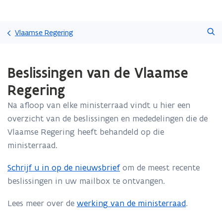
Overslaan
Zoeken
en
Vlaamse Regering
naar
de
Gedaan
inhoud
Beslissingen van de Vlaamse
met
gaan
laden.
Regering
U
bevindt
Na afloop van elke ministerraad vindt u hier een
zich
overzicht van de beslissingen en mededelingen die de
op:
Beslissingen
Vlaamse Regering heeft behandeld op die
van
ministerraad.
de
Vlaamse
Schrijf u in op de nieuwsbrief
om de meest recente
Regering
beslissingen in uw mailbox te ontvangen.
Lees meer over de
werking van de ministerraad
.