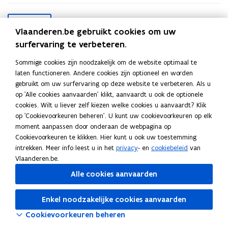
S
Filter
l
Vlaanderen.be gebruikt cookies om uw
u
i
surfervaring te verbeteren.
t
Wis filters
29 mei 2026 - 29 mei 2026
p
Sommige cookies zijn noodzakelijk om de website optimaal te
i
laten functioneren. Andere cookies zijn optioneel en worden
l
l
gebruikt om uw surfervaring op deze website te verbeteren. Als u
op 'Alle cookies aanvaarden' klikt, aanvaardt u ook de optionele
cookies. Wilt u liever zelf kiezen welke cookies u aanvaardt? Klik
op 'Cookievoorkeuren beheren'. U kunt uw cookievoorkeuren op elk
moment aanpassen door onderaan de webpagina op
Cookievoorkeuren te klikken. Hier kunt u ook uw toestemming
intrekken. Meer info leest u in het
privacy
- en
cookiebeleid
van
Vlaanderen.be.
Alle cookies aanvaarden
Probeer de pagina opnieuw te laden
Indien dit niet lukt, wacht even en probeer opnieuw
Enkel noodzakelijke cookies aanvaarden
Cookievoorkeuren beheren