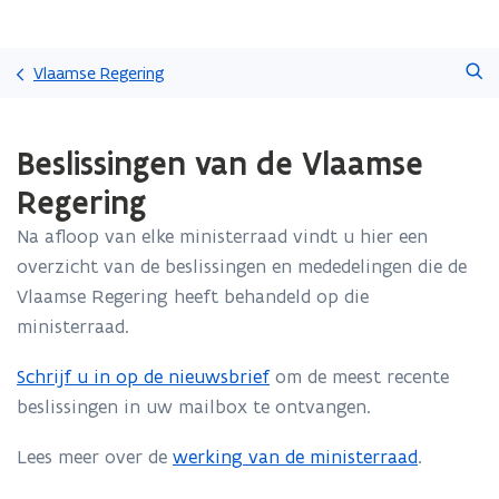
Overslaan
Zoeken
en
Vlaamse Regering
naar
de
Gedaan
inhoud
Beslissingen van de Vlaamse
met
gaan
laden.
Regering
U
bevindt
Na afloop van elke ministerraad vindt u hier een
zich
overzicht van de beslissingen en mededelingen die de
op:
Beslissingen
Vlaamse Regering heeft behandeld op die
van
ministerraad.
de
Vlaamse
Schrijf u in op de nieuwsbrief
om de meest recente
Regering
beslissingen in uw mailbox te ontvangen.
Lees meer over de
werking van de ministerraad
.