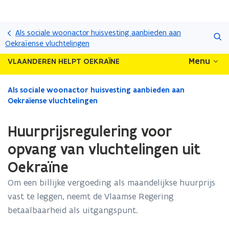
Overslaan
Zoeken
en
Als sociale woonactor huisvesting aanbieden aan
naar
Oekraïense vluchtelingen
de
Menu
VLAANDEREN HELPT OEKRAÏNE
inhoud
gaan
Gedaan
Als sociale woonactor huisvesting aanbieden aan
met
Oekraïense vluchtelingen
laden.
U
Huurprijsregulering voor
bevindt
zich
opvang van vluchtelingen uit
op:
Oekraïne
Huurprijsregulering
voor
Om een billijke vergoeding als maandelijkse huurprijs
opvang
vast te leggen, neemt de Vlaamse Regering
van
vluchtelingen
betaalbaarheid als uitgangspunt.
uit