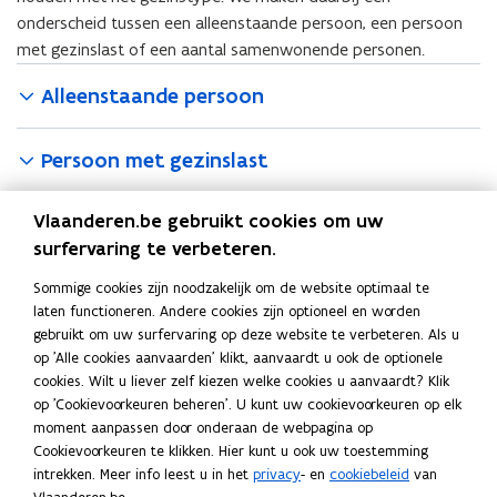
onderscheid tussen een alleenstaande persoon, een persoon
met gezinslast of een aantal samenwonende personen.
Alleenstaande persoon
Persoon met gezinslast
Vlaanderen.be gebruikt cookies om uw
Samenwonende persoon
surfervaring te verbeteren.
Bedragen
Sommige cookies zijn noodzakelijk om de website optimaal te
laten functioneren. Andere cookies zijn optioneel en worden
gebruikt om uw surfervaring op deze website te verbeteren. Als u
Zelfstandige woning of kamer
op 'Alle cookies aanvaarden' klikt, aanvaardt u ook de optionele
cookies. Wilt u liever zelf kiezen welke cookies u aanvaardt? Klik
Slaapfaciliteit in een collectieve voorziening
op 'Cookievoorkeuren beheren'. U kunt uw cookievoorkeuren op elk
moment aanpassen door onderaan de webpagina op
Cookievoorkeuren te klikken. Hier kunt u ook uw toestemming
U kan gemakkelijk een maandelijkse vergoeding voor de
intrekken. Meer info leest u in het
privacy
- en
cookiebeleid
van
opvang voor tijdelijk ontheemden bepalen door
in deze tool
(