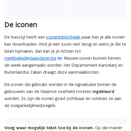
De iconen
De huisstijl heeft een
iconenbibliotheek
waar kan je alle iconen
kan downloaden. Vind je een icoon niet terug en wens je die te
laten bijmaken, dan kan je je richten tot
merkbeleid@vlaanderen.be
. Nieuwe iconen kunnen binnen
(
de week aangemaakt worden. Het Departement Kanselarij en
o
Buitenlandse Zaken draagt deze aanmaakkosten.
p
e
De iconen die gebruikt worden in de signalisatie binnen de
n
gebouwen van de Vlaamse overheid moeten
ingekleurd
t
worden. Zo zijn de iconen goed zichtbaar en voldoen ze aan
i
de toegankelijkheidsregels.
n
u
w
Voeg waar mogelijk tekst toe bij de iconen.
Op die manier
e