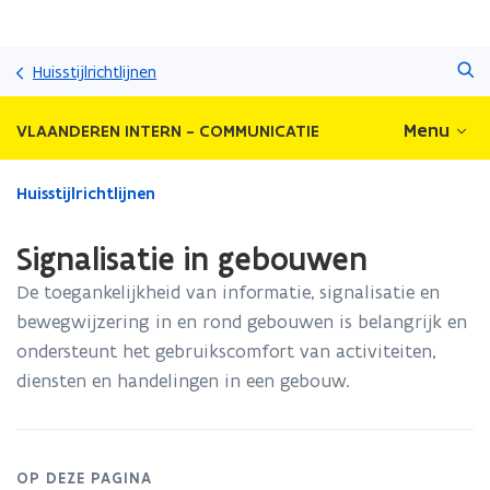
Overslaan
Zoeken
en
Huisstijlrichtlijnen
naar
de
Menu
VLAANDEREN INTERN - COMMUNICATIE
inhoud
gaan
Gedaan
Huisstijlrichtlijnen
met
laden.
Signalisatie in gebouwen
U
bevindt
De toegankelijkheid van informatie, signalisatie en
zich
bewegwijzering in en rond gebouwen is belangrijk en
op:
ondersteunt het gebruikscomfort van activiteiten,
Signalisatie
in
diensten en handelingen in een gebouw.
gebouwen
OP DEZE PAGINA