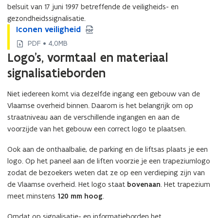
belsuit van 17 juni 1997 betreffende de veiligheids- en
gezondheidssignalisatie.
I
Iconen veiligheid
I
c
c
PDF • 4,0MB
o
o
Logo's, vormtaal en materiaal
n
n
e
signalisatieborden
e
n
n
v
v
Niet iedereen komt via dezelfde ingang een gebouw van de
e
e
Vlaamse overheid binnen. Daarom is het belangrijk om op
i
i
straatniveau aan de verschillende ingangen en aan de
l
l
voorzijde van het gebouw een correct logo te plaatsen.
i
i
g
g
Ook aan de onthaalbalie, de parking en de liftsas plaats je een
h
h
logo. Op het paneel aan de liften voorzie je een trapeziumlogo
e
e
i
i
zodat de bezoekers weten dat ze op een verdieping zijn van
d
d
de Vlaamse overheid. Het logo staat
bovenaan
. Het trapezium
meet minstens
120 mm hoog
.
Omdat op signalisatie- en informatieborden het