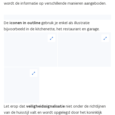
wordt de informatie op verschillende manieren aangeboden.
-
m
a
i
De
iconen in outline
gebruik je enkel als illustratie
l
bijvoorbeeld in de kitchenette, het restaurant en garage.
a
p
p
l
i
c
a
t
i
e
)
Let erop dat
veiligheidssignalisatie
niet onder de richtlijnen
van de huisstijl valt en wordt opgelegd door het koninklijk