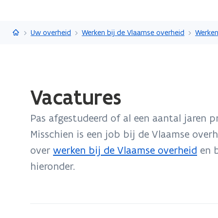
Vlaanderen.be
Uw overheid
Werken bij de Vlaamse overheid
Werken
Gedaan
Vacatures
met
laden.
Pas afgestudeerd of al een aantal jaren p
U
bevindt
Misschien is een job bij de Vlaamse over
zich
over
werken bij de Vlaamse overheid
en b
op:
hieronder.
Vacatures