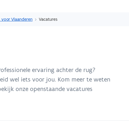
Overslaan
en
 voor Vlaanderen
Vacatures
naar
de
inhoud
gaan
rofessionele ervaring achter de rug?
heid wel iets voor jou. Kom meer te weten
ekijk onze openstaande vacatures