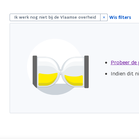
S
Wis filters
l
Ik werk nog niet bij de Vlaamse overheid
u
i
t
p
i
l
l
Probeer de 
Indien dit 