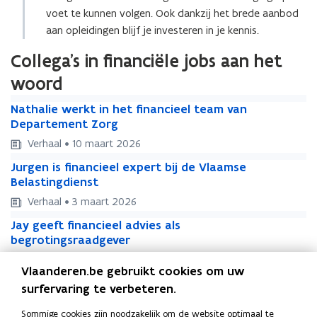
voet te kunnen volgen. Ook dankzij het brede aanbod
aan opleidingen blijf je investeren in je kennis.
Collega's in financiële jobs aan het
woord
N
N
Nathalie werkt in het financieel team van
a
a
Departement Zorg
t
t
Verhaal • 10 maart 2026
h
h
J
a
J
Jurgen is financieel expert bij de Vlaamse
a
u
l
u
Belastingdienst
l
r
i
r
i
Verhaal • 3 maart 2026
g
e
g
e
J
e
w
J
Jay geeft financieel advies als
e
w
a
n
e
a
begrotingsraadgever
n
e
y
i
r
y
i
r
Verhaal • 17 maart 2026
g
s
k
g
s
Vlaanderen.be gebruikt cookies om uw
k
F
e
f
t
F
Frank combineert zijn ervaring met de dynamiek
e
f
t
surfervaring te verbeteren.
r
e
i
i
r
van de financiële sector
e
i
i
a
f
n
n
a
f
n
Sommige cookies zijn noodzakelijk om de website optimaal te
n