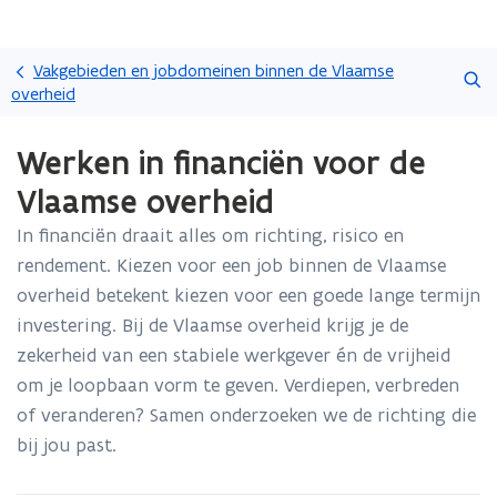
Overslaan
Zoeken
en
Vakgebieden en jobdomeinen binnen de Vlaamse
naar
overheid
de
Gedaan
inhoud
Werken in financiën voor de
met
gaan
laden.
Vlaamse overheid
U
bevindt
In financiën draait alles om richting, risico en
zich
rendement. Kiezen voor een job binnen de Vlaamse
op:
Werken
overheid betekent kiezen voor een goede lange termijn
in
investering. Bij de Vlaamse overheid krijg je de
financiën
zekerheid van een stabiele werkgever én de vrijheid
voor
om je loopbaan vorm te geven. Verdiepen, verbreden
de
Vlaamse
of veranderen? Samen onderzoeken we de richting die
overheid
bij jou past.