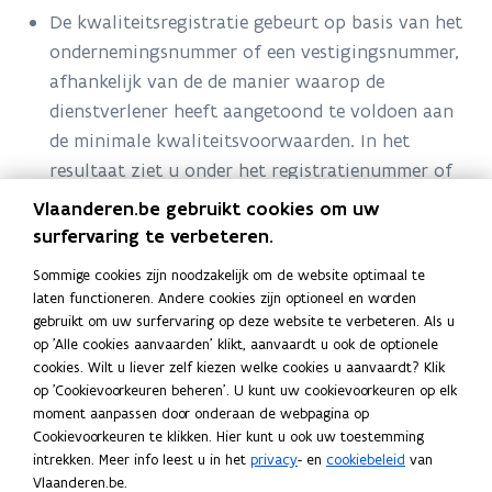
Sociale
De kwaliteitsregistratie gebeurt op basis van het
Economie
ondernemingsnummer of een vestigingsnummer,
afhankelijk van de de manier waarop de
dienstverlener heeft aangetoond te voldoen aan
de minimale kwaliteitsvoorwaarden. In het
resultaat ziet u onder het registratienummer of
het ondernemingsnummer of het
Vlaanderen.be gebruikt cookies om uw
vestigingsnummer.
surfervaring te verbeteren.
Op het niveau van een
maatregel
gelden meestal
Sommige cookies zijn noodzakelijk om de website optimaal te
extra voorwaarden. Zoekt u een specifieke
laten functioneren. Andere cookies zijn optioneel en worden
gebruikt om uw surfervaring op deze website te verbeteren. Als u
dienstverlening, zoek dan op de website van de
op 'Alle cookies aanvaarden' klikt, aanvaardt u ook de optionele
maatregel.
cookies. Wilt u liever zelf kiezen welke cookies u aanvaardt? Klik
op 'Cookievoorkeuren beheren'. U kunt uw cookievoorkeuren op elk
moment aanpassen door onderaan de webpagina op
Cookievoorkeuren te klikken. Hier kunt u ook uw toestemming
1 resultaat
Filter
intrekken. Meer info leest u in het
privacy
- en
cookiebeleid
van
Vlaanderen.be.