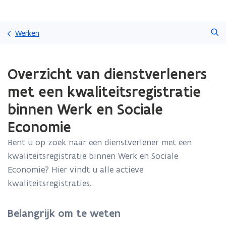
Overslaan
Zoeken
en
Werken
naar
de
Gedaan
inhoud
Overzicht van dienstverleners
met
gaan
laden.
met een kwaliteitsregistratie
U
bevindt
binnen Werk en Sociale
zich
Economie
op:
Overzicht
Bent u op zoek naar een dienstverlener met een
van
dienstverleners
kwaliteitsregistratie binnen Werk en Sociale
met
Economie? Hier vindt u alle actieve
een
kwaliteitsregistraties.
kwaliteitsregistratie
binnen
Werk
Belangrijk om te weten
en